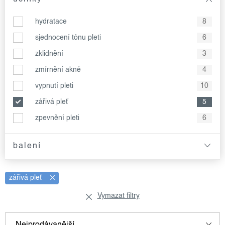
hydratace
8
sjednocení tónu pleti
6
zklidnění
3
zmírnění akné
4
vypnutí pleti
10
zářivá pleť
5
zpevnění pleti
6
balení
zářivá pleť
Vymazat filtry
v
ř