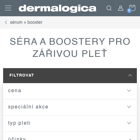
Přejít
N
na
obsah
sérum + booster
K
SÉRA A BOOSTERY PRO
ZÁŘIVOU PLEŤ
FILTROVAT
cena
speciální akce
typ pleti
účinky