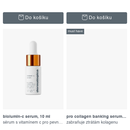
Do košíku
Do košíku
must have
biolumin-c serum, 10 ml
pro collagen banking serum, 30 ml
sérum s vitamínem c pro pevnou pleť
zabraňuje ztrátám kolagenu