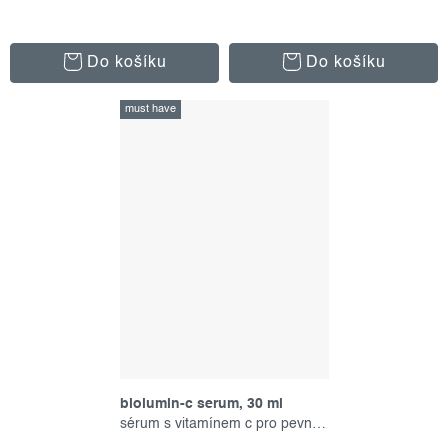
Do košíku
Do košíku
must have
biolumin-c serum, 30 ml
sérum s vitamínem c pro pevnou pleť