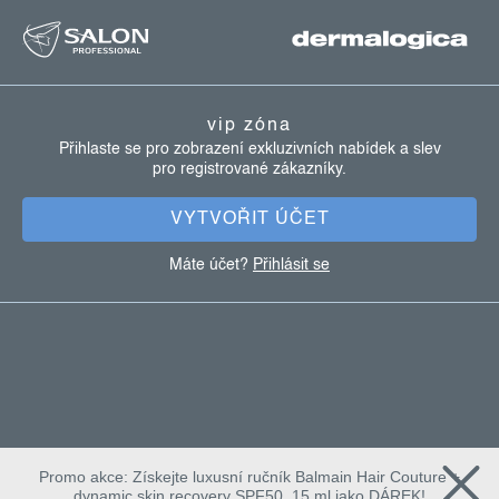
z
v
ý
á
p
p
i
a
s
vip zóna
u
t
Přihlaste se pro zobrazení exkluzivních nabídek a slev
pro registrované zákazníky.
í
VYTVOŘIT ÚČET
Máte účet?
Přihlásit se
Promo akce: Získejte luxusní ručník Balmain Hair Couture +
dynamic skin recovery SPF50, 15 ml jako DÁREK!