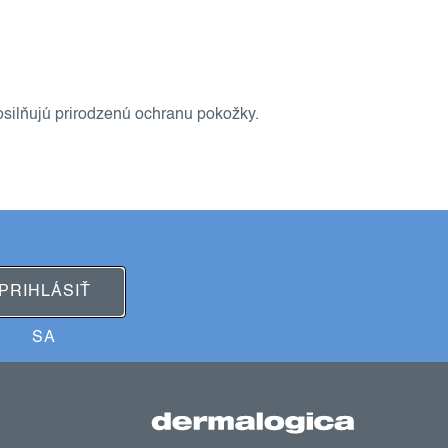
osilňujú prirodzenú ochranu pokožky.
PRIHLÁSIŤ
SA