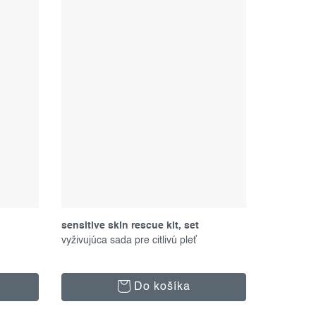
sensitive skin rescue kit, set
produktov
vyživujúca sada pre citlivú pleť
Do košíka