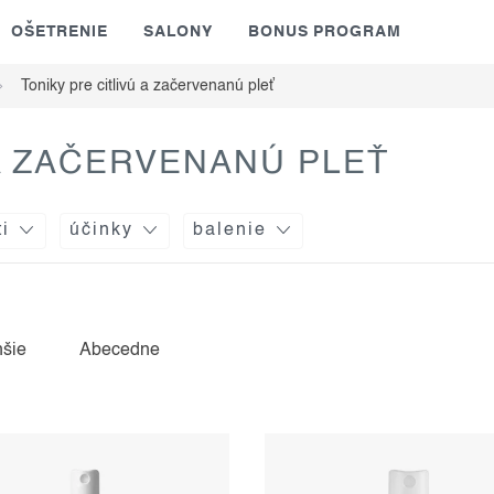
OŠETRENIE
SALONY
BONUS PROGRAM
Toniky pre citlivú a začervenanú pleť
 A ZAČERVENANÚ PLEŤ
ti
účinky
balenie
hšie
Abecedne