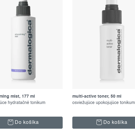
ming mist, 177 ml
multi-active toner, 50 ml
júce hydratačné tonikum
osviežujúce upokojujúce tonikum
Do košíka
Do košíka