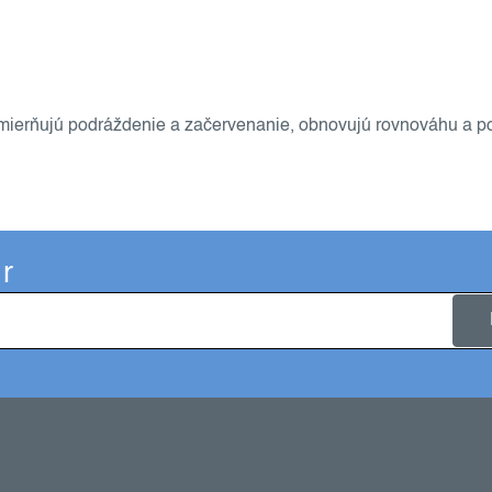
 zmierňujú podráždenie a začervenanie, obnovujú rovnováhu a p
r