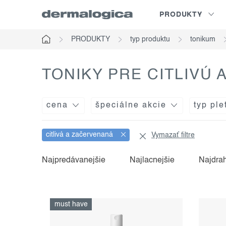
Prejsť
PRODUKTY
na
obsah
PRODUKTY
typ produktu
tonikum
Domov
TONIKY PRE CITLIVÚ
cena
špeciálne akcie
typ ple
citlivá a začervenaná
Vymazať filtre
v
r
Najpredávanejšie
Najlacnejšie
Najdra
ý
a
p
d
must have
i
e
s
n