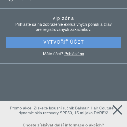
p
ä
vip zóna
t
Prihláste sa na zobrazenie exkluzívnych ponúk a zliav
pre registrovaných zákazníkov.
i
e
VYTVOŘIŤ ÚČET
Máte účet?
Prihlásiť sa
Promo akce: Získejte luxusní ručník Balmain Hair Couture +
dynamic skin recovery SPF50, 15 ml jako DÁREK!
Chcete získávat další informace o akcích?