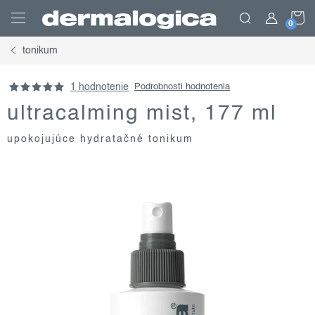
Prejsť
N
na
obsah
tonikum
K
1 hodnotenie
Podrobnosti hodnotenia
ultracalming mist, 177 ml
upokojujúce hydratačné tonikum