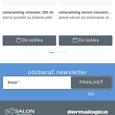
ultracalming cleanser, 250 ml
ultracalming serum concentrate, 40 ml
šetrný produkt na čistenie pleti
jemné sérum na zmiernenie citlivosti
Do košíka
Do košíka
odoberať newsletter
PRIHLÁSIŤ
Email
SA
z
á