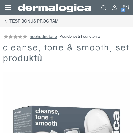
Prejsť
N
na
obsah
TEST BONUS PROGRAM
K
neohodnotené
Podrobnosti hodnotenia
cleanse, tone & smooth, set
produktů