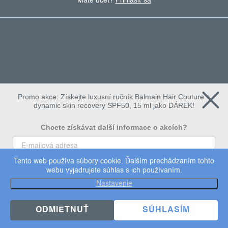
Máte účet?
Prihlásiť sa
Promo akce: Získejte luxusní ručník Balmain Hair Couture +
dynamic skin recovery SPF50, 15 ml jako DÁREK!
Chcete získávat další informace o akcích?
Tento web používa súbory cookie. Ďalším prechádzaním tohto
To chci
webu vyjadrujete súhlas s ich používaním.
Copyright 2026
dermalogica
. Všetky práva vyhradené.
Nastavenie
Upraviť nastavenie cookies
×
Užijte si 15% slevu
ODMIETNUŤ
SÚHLASÍM