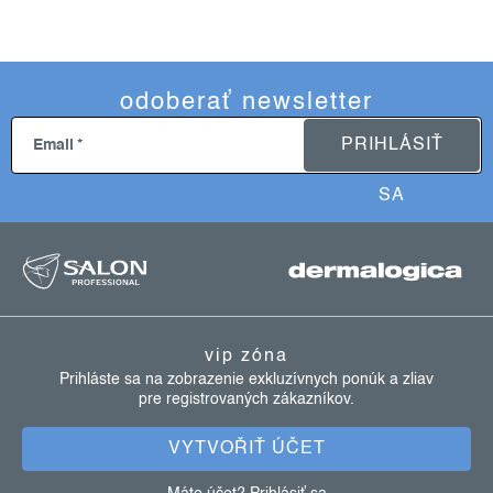
odoberať newsletter
PRIHLÁSIŤ
Email
SA
z
á
p
ä
vip zóna
t
Prihláste sa na zobrazenie exkluzívnych ponúk a zliav
pre registrovaných zákazníkov.
i
e
VYTVOŘIŤ ÚČET