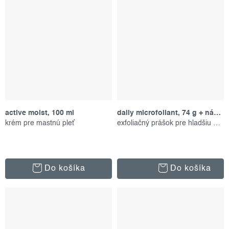
active moist, 100 ml
daily microfoliant, 74 g + náplň
krém pre mastnú pleť
exfoliačný prášok pre hladšiu pleť
Do košíka
Do košíka