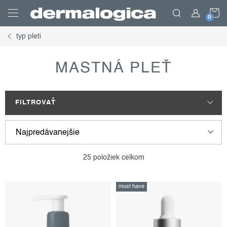
Prejsť
N
na
obsah
typ pleti
K
MASTNÁ PLEŤ
FILTROVAŤ
v
r
Najpredávanejšie
ý
a
p
d
Najlacnejšie
25
položiek celkom
i
e
Najdrahšie
s
n
must have
p
i
Abecedne
r
e