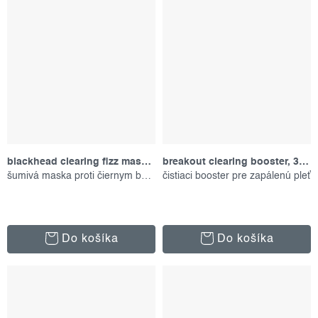
blackhead clearing fizz mask, 50 ml
breakout clearing booster, 30 ml
šumivá maska proti čiernym bodkám
čistiaci booster pre zapálenú pleť
Do košíka
Do košíka