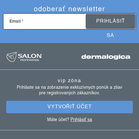
odoberať newsletter
PRIHLÁSIŤ
Email
SA
z
á
p
ä
vip zóna
t
Prihláste sa na zobrazenie exkluzívnych ponúk a zliav
pre registrovaných zákazníkov.
i
e
VYTVOŘIŤ ÚČET
Máte účet?
Prihlásiť sa