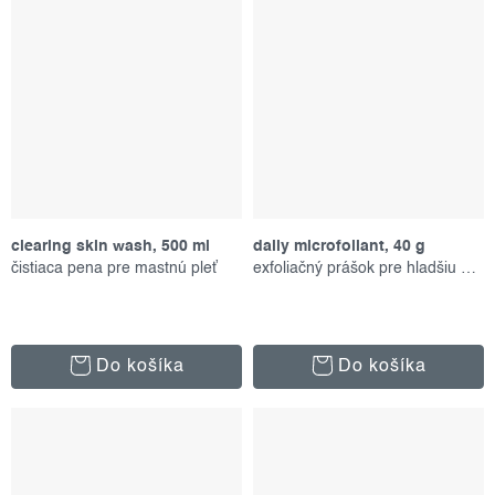
clearing skin wash, 500 ml
daily microfoliant, 40 g
čistiaca pena pre mastnú pleť
exfoliačný prášok pre hladšiu pleť
Do košíka
Do košíka