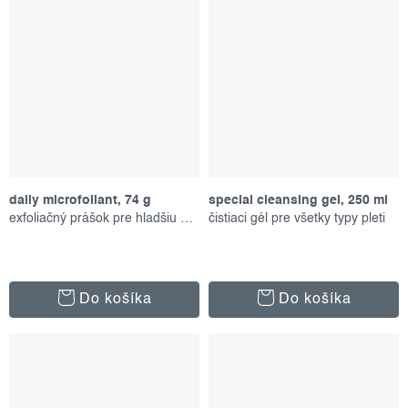
daily microfoliant, 74 g
special cleansing gel, 250 ml
exfoliačný prášok pre hladšiu pleť
čistiaci gél pre všetky typy pleti
Do košíka
Do košíka