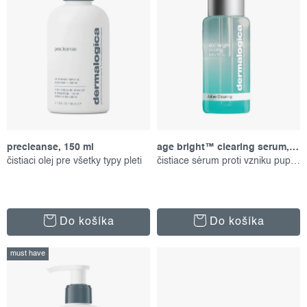
o
p
d
r
u
o
k
d
t
u
o
k
v
t
precleanse, 150 ml
age bright™ clearing serum, 30 ml
o
čistiaci olej pre všetky typy pleti
čistiace sérum proti vzniku pupienkov
v
Do košíka
Do košíka
must have