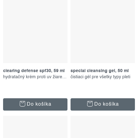
clearing defense spf30, 59 ml
special cleansing gel, 50 ml
hydratačný krém proti uv žiareniu
čistiaci gél pre všetky typy pleti
Do košíka
Do košíka