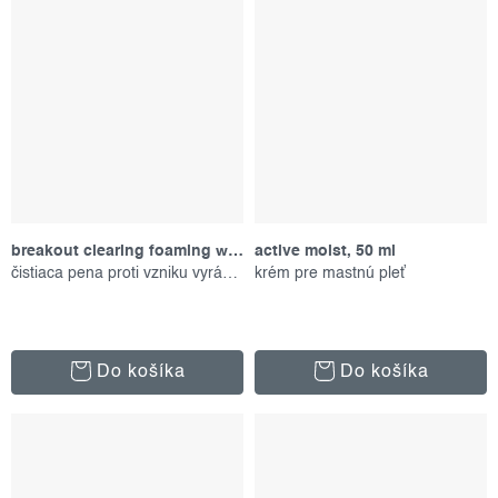
breakout clearing foaming wash, 177 ml
active moist, 50 ml
čistiaca pena proti vzniku vyrážok
krém pre mastnú pleť
Do košíka
Do košíka