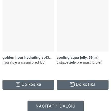
golden hour hydrating spf30 stick, 19 g
cooling aqua jelly, 59 ml
hydratuje a chráni pred UV
čistiace želé pre mastnú pleť
Do košíka
Do košíka
o
NAČÍTAŤ 1 ĎALŠIU
v