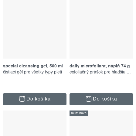
special cleansing gel, 500 ml
daily microfoliant, náplň 74 g
čistiaci gél pre všetky typy pleti
exfoliačný prášok pre hladšiu pleť
Do košíka
Do košíka
must have