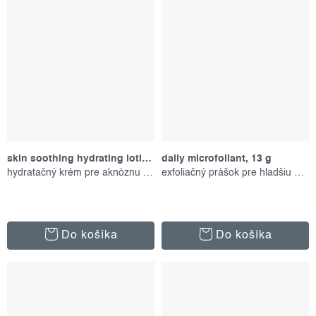
skin soothing hydrating lotion, 59 ml
daily microfoliant, 13 g
hydratačný krém pre aknóznu pleť
exfoliačný prášok pre hladšiu pleť
Do košíka
Do košíka