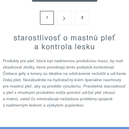
l
á
s
d
1
2
t
r
a
á
c
n
starostlivosť o mastnú pleť
i
k
e
a kontrola lesku
o
v
p
a
r
Produkty pre pleť, ktorá trpí nadmernou produkciou mazu, by mali
n
v
obsahovať zložky, ktoré pomáhajú tento prebytok kontrolovať.
i
k
e
Čistiace gély a tonery sú ideálne na odstránenie nečistôt a udržanie
čistej pleti. Nezabudnite na hydratačný krém špeciálne navrhnutý
y
pre mastnú pleť, aby sa predišlo vysušeniu. Pravidelná starostlivosť
v
o pleť s vhodnými produktmi môže pomôcť udržať pleť zdravú
ý
a matnú, zatiaľ čo minimalizuje nežiaduce problémy spojené
p
s nadmerným leskom a výskytom pupienkov.
i
s
u