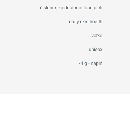
čistenie
,
zjednotenie tónu pleti
daily skin health
veľké
unisex
74 g - náplň