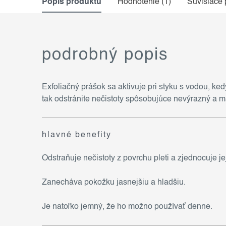
Popis produktu
Hodnotenie (1)
Súvisiace 
podrobný popis
Exfoliačný prášok sa aktivuje pri styku s vodou, ke
tak odstránite nečistoty spôsobujúce nevýrazný a m
hlavné benefity
Odstraňuje nečistoty z povrchu pleti a zjednocuje jej
Zanecháva pokožku jasnejšiu a hladšiu.
Je natoľko jemný, že ho možno používať denne.