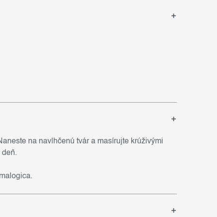
 Naneste na navlhčenú tvár a masírujte krúživými
 deň.
malogica.