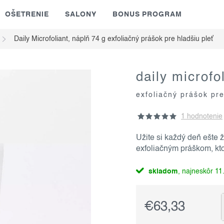
OŠETRENIE
SALONY
BONUS PROGRAM
Daily Microfoliant, náplň 74 g
exfoliačný prášok pre hladšiu pleť
daily microfo
exfoliačný prášok pre
1 hodnotenie
Užite si každý deň ešte 
exfoliačným práškom, ktor
skladom
11.
€63,33
Jednotková