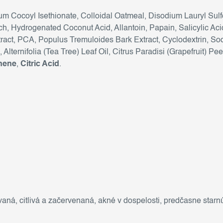
um Cocoyl Isethionate, Colloidal Oatmeal, Disodium Lauryl Sul
rch, Hydrogenated Coconut Acid, Allantoin, Papain, Salicylic Aci
xtract, PCA, Populus Tremuloides Bark Extract, Cyclodextrin, So
Alternifolia (Tea Tree) Leaf Oil, Citrus Paradisi (Grapefruit) 
nene
,
Citric Acid
.
vaná
,
citlivá a začervenaná
,
akné v dospelosti
,
predčasne starnú