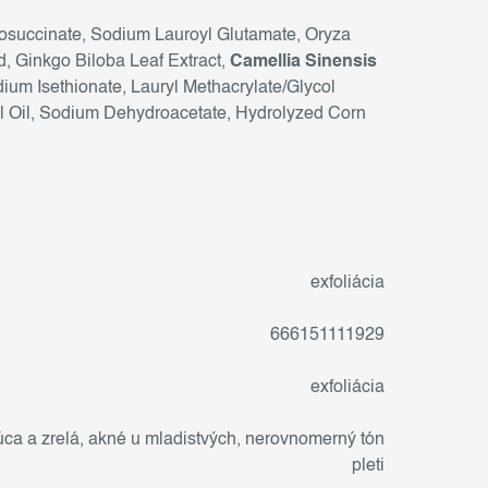
fosuccinate, Sodium Lauroyl Glutamate, Oryza
d, Ginkgo Biloba Leaf Extract,
Camellia Sinensis
dium Isethionate, Lauryl Methacrylate/Glycol
Peel Oil, Sodium Dehydroacetate, Hydrolyzed Corn
exfoliácia
666151111929
exfoliácia
ca a zrelá
,
akné u mladistvých
,
nerovnomerný tón
pleti