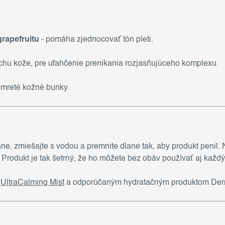
grapefruitu
- pomáha zjednocovať tón pleti.
rchu kože, pre uľahčenie prenikania rozjasňujúceho komplexu.
umreté kožné bunky.
ne, zmiešajte s vodou a premnite dlane tak, aby produkt penil.
Produkt je tak šetrný, že ho môžete bez obáv používať aj každý
o
UltraCalming Mist
a odporúčaným hydratačným produktom Der