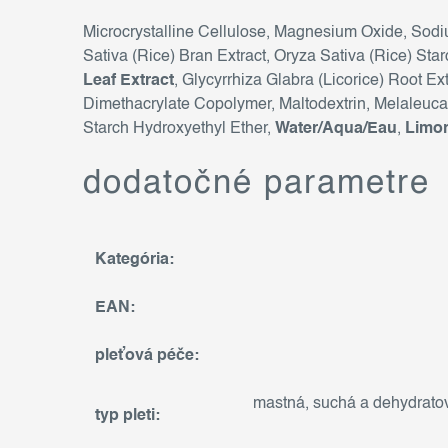
Microcrystalline Cellulose, Magnesium Oxide, Sodi
Sativa (Rice) Bran Extract, Oryza Sativa (Rice) Sta
Leaf Extract
, Glycyrrhiza Glabra (Licorice) Root E
Dimethacrylate Copolymer, Maltodextrin, Melaleuca, 
Starch Hydroxyethyl Ether,
Water/Aqua/Eau
,
Limo
dodatočné parametre
Kategória
:
EAN
:
pleťová péče
:
mastná
,
suchá a dehydrato
typ pleti
: