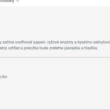
produkty
dy začína uvoľňovať papain, ryžové enzýmy a kyselinu salicylov
atný vzhľad a pokožka bude zreteľne jasnejšia a hladšia.
 tón.