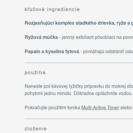
kľúčové ingrediencie
Rozjasňujúci komplex sladkého drievka, ryže a 
Ryžová múčka
- jemný exfoliant pôsobiaci na pov
Papain a kyselina fytová
- pomáhajú odstrániť od
použitie
Naneste pol kávovej lyžičky prípravku do mokrej dla
pohybmi jednu minútu. Dôkladne opláchnite vodou. 
Pokračujte použitím tonika
Multi-Active Toner
aleb
zloženie