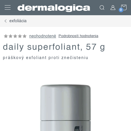
Prejsť
N
na
obsah
exfoliácia
K
neohodnotené
Podrobnosti hodnotenia
daily superfoliant, 57 g
práškový exfoliant proti znečisteniu