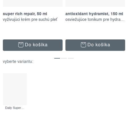
super rich repair, 50 ml
antioxidant hydramist, 150 ml
vyživujúci krém pre suchú pleť
osviežujúce tonikum pre hydratáciu
Do košíka
Do košíka
Daily Superfoliant, 13 g