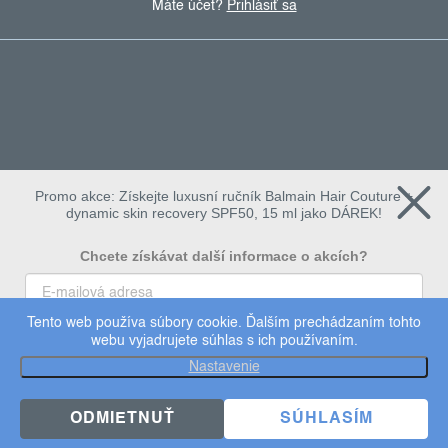
Máte účet?
Prihlásiť sa
Promo akce: Získejte luxusní ručník Balmain Hair Couture +
dynamic skin recovery SPF50, 15 ml jako DÁREK!
Chcete získávat další informace o akcích?
Tento web používa súbory cookie. Ďalším prechádzaním tohto
To chci
webu vyjadrujete súhlas s ich používaním.
Copyright 2026
dermalogica
. Všetky práva vyhradené.
Nastavenie
Upraviť nastavenie cookies
×
Užijte si 15% slevu
ODMIETNUŤ
SÚHLASÍM