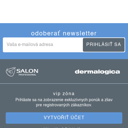
odoberať newsletter
PRIHLÁSIŤ SA
z
á
p
ä
vip zóna
t
Prihláste sa na zobrazenie exkluzívnych ponúk a zliav
pre registrovaných zákazníkov.
i
e
VYTVOŘIŤ ÚČET