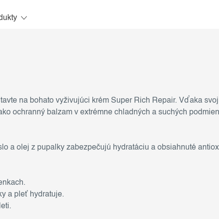
dukty
tavte na bohato vyživujúci krém Super Rich Repair. Vďaka svo
ako ochranný balzam v extrémne chladných a suchých podmien
lo a olej z pupalky zabezpečujú hydratáciu a obsiahnuté antio
enkach.
y a pleť hydratuje.
eti.