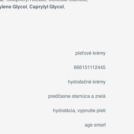
te
, Tocopheryl Acetate, Colloidal Oatmeal,
ylene Glycol
,
Caprylyl Glycol
,
pleťové krémy
666151112445
hydratačné krémy
predčasne starnúca a zrelá
hydratácia
,
vypnutie pleti
age smart