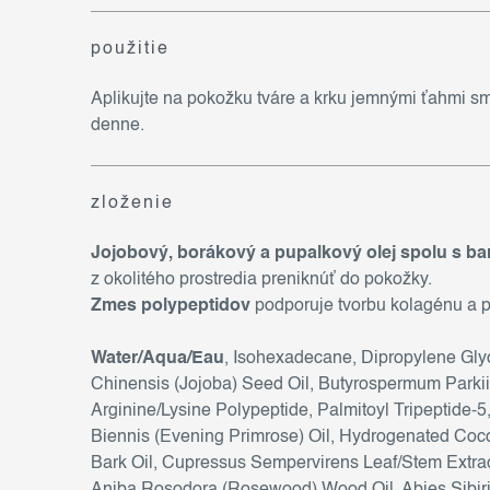
použitie
Aplikujte na pokožku tváre a krku jemnými ťahmi s
denne.
zloženie
Jojobový, borákový a pupalkový olej spolu s
z okolitého prostredia preniknúť do pokožky.
Zmes polypeptidov
podporuje tvorbu kolagénu a po
Water/Aqua/Eau
, Isohexadecane, Dipropylene Glyco
Chinensis (Jojoba) Seed Oil, Butyrospermum Parkii
Arginine/Lysine Polypeptide, Palmitoyl Tripeptide-5
Biennis (Evening Primrose) Oil, Hydrogenated Cocon
Bark Oil, Cupressus Sempervirens Leaf/Stem Extrac