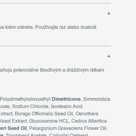
a krém vstrebe. Používajte raz alebo dvakrát
raňujú potenciálne škodlivým a dráždivým látkam
 Polydimethylsiloxyethyl
Dimethicone
, Simmondsia
ate, Sodium Chloride, Isostearic Acid,
xtract, Borago Officinalis Seed Oil, Oenothera
 Yeast Extract, Glucosamine HCL, Cedrus Atlantica
r) Seed Oil
, Pelargonium Graveolens Flower Oil,