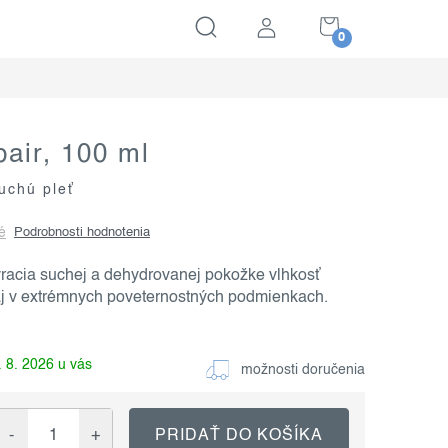
NÁKUPNÝ
KOŠÍK
pair, 100 ml
uchú pleť
é
Podrobnosti hodnotenia
vracia suchej a dehydrovanej pokožke vlhkosť
 aj v extrémnych poveternostných podmienkach.
 8. 2026
možnosti doručenia
PRIDAŤ DO KOŠÍKA