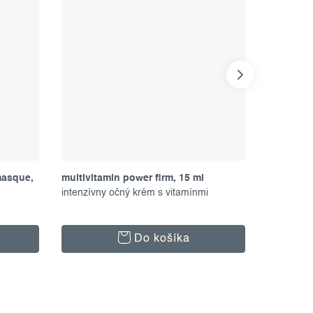
masque,
multivitamin power firm, 15 ml
multivita
intenzívny očný krém s vitamínmi
jedinečný 
Do košíka