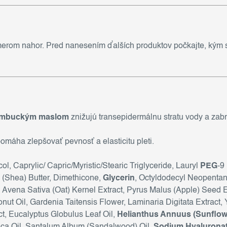
merom nahor. Pred nanesením ďalších produktov počkajte, kým s
 bambuckým maslom
znižujú transepidermálnu stratu vody a zab
máha zlepšovať pevnosť a elasticitu pleti.
l, Caprylic/ Capric/Myristic/Stearic Triglyceride, Lauryl
PEG
-9
 (Shea) Butter, Dimethicone,
Glycerin
, Octyldodecyl Neopentano
, Avena Sativa (Oat) Kernel Extract, Pyrus Malus (Apple) Seed E
ut Oil, Gardenia Taitensis Flower, Laminaria Digitata Extract,
t, Eucalyptus Globulus Leaf Oil,
Helianthus Annuus (Sunflowe