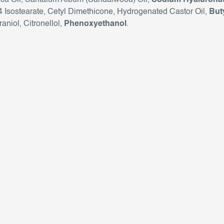
ca Oil, Santalum Album (Sandalwood) Oil,
Sodium Hyalurona
 Isostearate, Cetyl Dimethicone, Hydrogenated Castor Oil,
But
raniol, Citronellol,
Phenoxyethanol
.