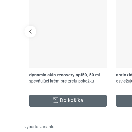
 ml
dynamic skin recovery spf50, 50 ml
antioxi
spevňujúci krém pre zrelú pokožku
osviežuj
Do košíka