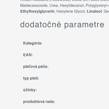
Aniba Rosodora (Rosewood) Wood Oil, Abies Sibiri
Madecassoside, Urea, Hexyldecanol, Polyglyceryl-4
Ethylhexylglycerin
, Hexylene Glycol,
Linalool
, Ge
dodatočné parametre
Kategória
:
EAN
:
pleťová péče
:
typ pleti
:
účinky
:
produktová rada
: