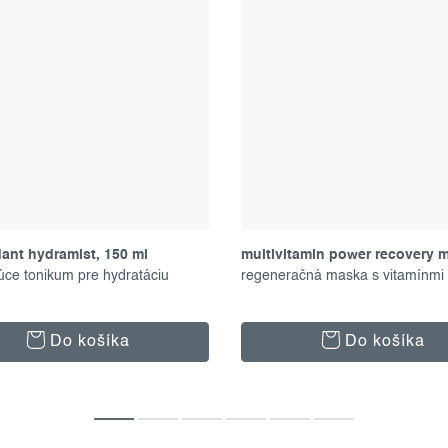
dant hydramist, 150 ml
multivitamin power recovery 
úce tonikum pre hydratáciu
75 ml
regeneračná maska s vitamínmi
Do košíka
Do košíka