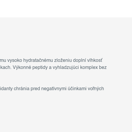
jmu vysoko hydratačnému zloženiu doplní vlhkosť
kach. Výkonné peptidy a vyhladzujúci komplex bez
xidanty chránia pred negatívnymi účinkami voľných