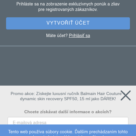
t
Prihláste sa na zobrazenie exkluzívnych ponúk a zliav
pre registrovaných zákazníkov.
i
e
VYTVOŘIŤ ÚČET
Máte účet?
Prihlásiť sa
Promo akce: Získejte luxusní ručník Balmain Hair Couture +
dynamic skin recovery SPF50, 15 ml jako DÁREK!
Chcete získávat další informace o akcích?
Tento web používa súbory cookie. Ďalším prechádzaním tohto
To chci