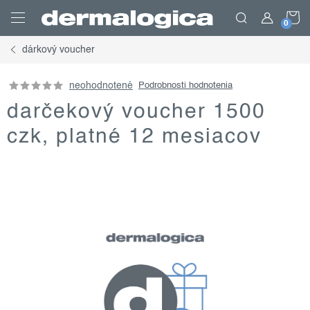
Prejsť
N
na
obsah
dárkový voucher
K
neohodnotené
Podrobnosti hodnotenia
darčekový voucher 1500
czk, platné 12 mesiacov