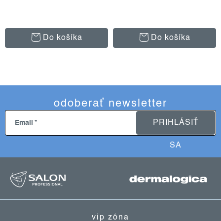
Do košíka
Do košíka
odoberať newsletter
PRIHLÁSIŤ
Email
SA
z
á
p
ä
vip zóna