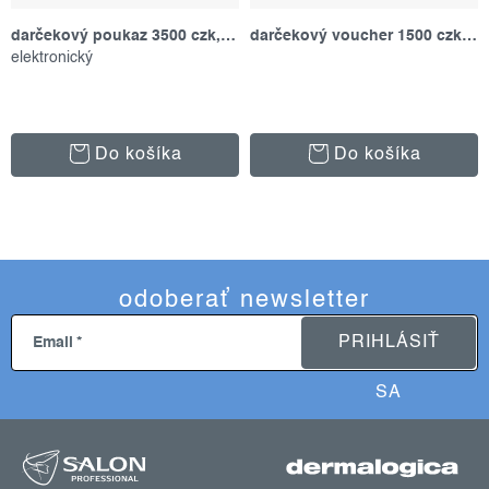
darčekový poukaz 3500 czk, s platnosťou 12 mesiacov
darčekový voucher 1500 czk, platné 12 mesiacov
elektronický
Do košíka
Do košíka
odoberať newsletter
PRIHLÁSIŤ
Email
SA
z
á