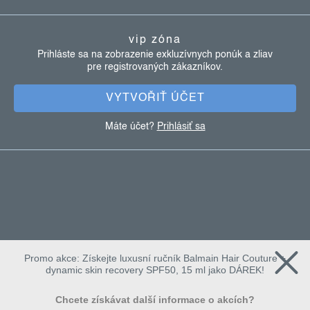
p
ä
vip zóna
t
Prihláste sa na zobrazenie exkluzívnych ponúk a zliav
pre registrovaných zákazníkov.
i
e
VYTVOŘIŤ ÚČET
Máte účet?
Prihlásiť sa
Promo akce: Získejte luxusní ručník Balmain Hair Couture +
dynamic skin recovery SPF50, 15 ml jako DÁREK!
Chcete získávat další informace o akcích?