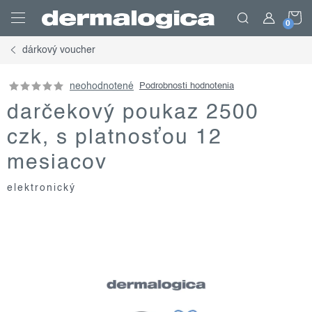
Prejsť
N
na
obsah
dárkový voucher
K
neohodnotené
Podrobnosti hodnotenia
darčekový poukaz 2500
czk, s platnosťou 12
mesiacov
elektronický