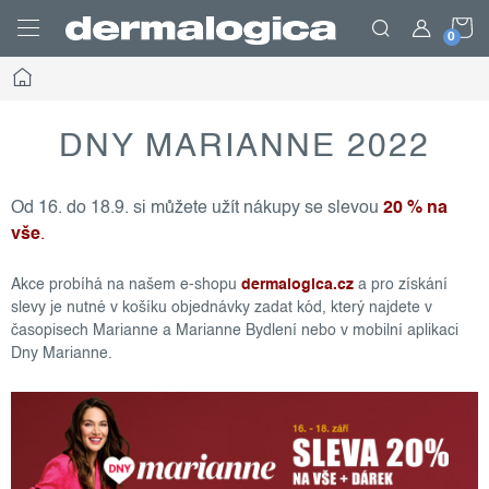
Prejsť
N
na
obsah
Domov
K
DNY MARIANNE 2022
Od 16. do 18.9. si můžete užít nákupy se slevou
20 % na
vše
.
Akce probíhá na našem e-shopu
dermalogica.cz
a pro získání
slevy je nutné v košíku objednávky zadat kód, který najdete v
časopisech Marianne a Marianne Bydlení nebo v mobilní aplikaci
Dny Marianne.