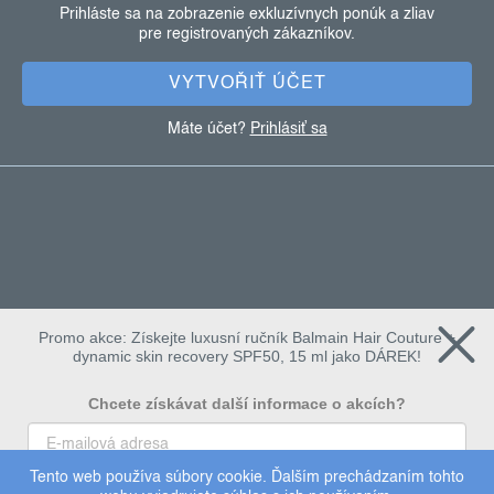
t
Prihláste sa na zobrazenie exkluzívnych ponúk a zliav
pre registrovaných zákazníkov.
i
e
VYTVOŘIŤ ÚČET
Máte účet?
Prihlásiť sa
Promo akce: Získejte luxusní ručník Balmain Hair Couture +
dynamic skin recovery SPF50, 15 ml jako DÁREK!
Chcete získávat další informace o akcích?
Tento web používa súbory cookie. Ďalším prechádzaním tohto
To chci