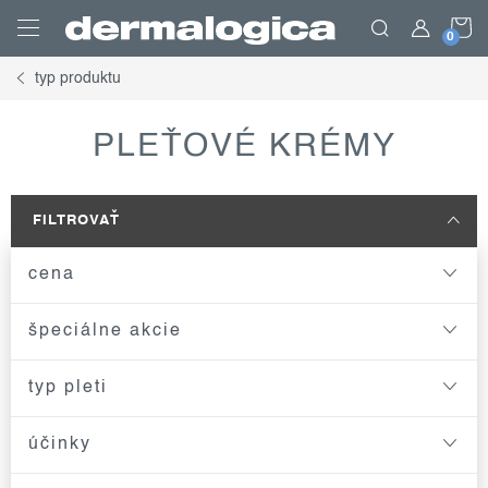
Prejsť
N
na
obsah
typ produktu
K
PLEŤOVÉ KRÉMY
FILTROVAŤ
cena
špeciálne akcie
typ pleti
účinky