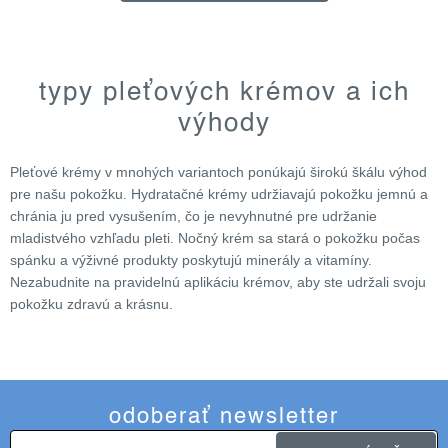
o
v
typy pleťových krémov a ich
l
výhody
á
d
Pleťové krémy v mnohých variantoch ponúkajú širokú škálu výhod
a
pre našu pokožku. Hydratačné krémy udržiavajú pokožku jemnú a
c
chránia ju pred vysušením, čo je nevyhnutné pre udržanie
i
mladistvého vzhľadu pleti. Nočný krém sa stará o pokožku počas
e
spánku a výživné produkty poskytujú minerály a vitamíny.
p
Nezabudnite na pravidelnú aplikáciu krémov, aby ste udržali svoju
r
pokožku zdravú a krásnu.
v
k
y
v
odoberať newsletter
ý
p