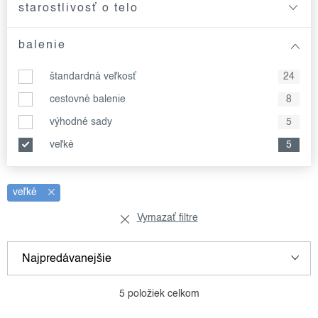
starostlivosť o telo
balenie
štandardná veľkosť
24
cestovné balenie
8
výhodné sady
5
veľké
5
veľké
Vymazať filtre
v
r
Najpredávanejšie
ý
a
p
d
Najlacnejšie
5
položiek celkom
i
e