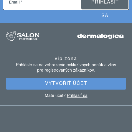
PRIHLÁSIŤ
Email
i
s
SA
u
z
á
p
ä
vip zóna
t
Prihláste sa na zobrazenie exkluzívnych ponúk a zliav
pre registrovaných zákazníkov.
i
e
VYTVOŘIŤ ÚČET
Máte účet?
Prihlásiť sa