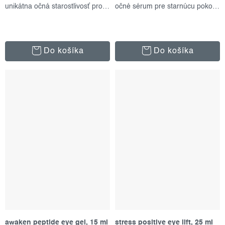
unikátna očná starostlivosť proti starnutiu
očné sérum pre starnúcu pokožku
Do košíka
Do košíka
awaken peptide eye gel, 15 ml
stress positive eye lift, 25 ml