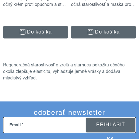
očný krém proti opuchom a starnutiu
očná starostlivosť a maska proti starnutiu
Do košíka
Do košíka
o
v
Regeneračná starostlivosť o zrelú a starnúcu pokožku očného
l
okolia zlepšuje elasticitu, vyhladzuje jemné vrásky a dodáva
á
mladistvý vzhľad.
d
a
c
i
odoberať newsletter
e
p
PRIHLÁSIŤ
Email
r
v