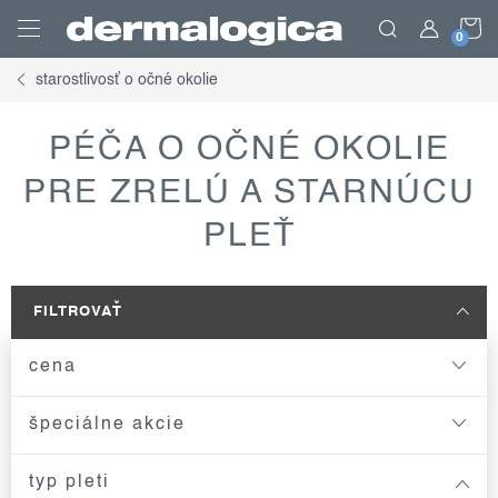
Prejsť
N
na
obsah
starostlivosť o očné okolie
K
PÉČA O OČNÉ OKOLIE
PRE ZRELÚ A STARNÚCU
PLEŤ
FILTROVAŤ
cena
špeciálne akcie
typ pleti