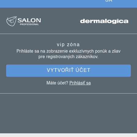
SA
k
z
y
á
v
ý
p
p
ä
i
vip zóna
t
s
Prihláste sa na zobrazenie exkluzívnych ponúk a zliav
u
pre registrovaných zákazníkov.
i
e
VYTVOŘIŤ ÚČET
Máte účet?
Prihlásiť sa