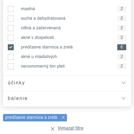
mastná
2
suchá a dehydratovaná
2
citlivá a začervenaná
2
akné v dospelosti
2
predčasne starnúca a zrelá
6
akné u mladistvých
2
nerovnomerný tón pleti
2
účinky
balenie
predčasne starnúca a zrelá
Vymazať filtre