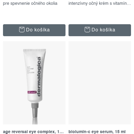
o
pre spevnenie očného okolia
intenzívny očný krém s vitamínmi
v
Do košíka
Do košíka
age reversal eye complex, 15 ml
biolumin-c eye serum, 15 ml