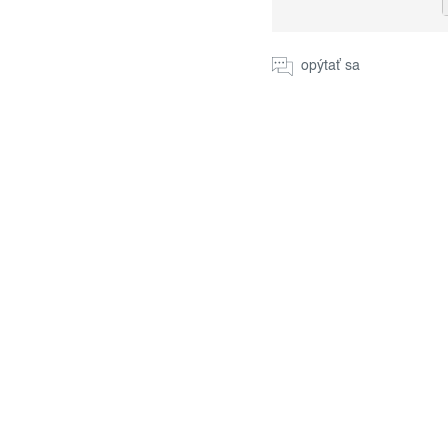
Jednotková
cena:
opýtať sa