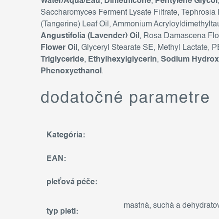
Water/Aqua/Eau
,
Dimethicone
,
Pentylene Glycol
Saccharomyces Ferment Lysate Filtrate, Tephrosia
(Tangerine) Leaf Oil, Ammonium Acryloyldimethylt
Angustifolia (Lavender) Oil
, Rosa Damascena Flow
Flower Oil
, Glyceryl Stearate SE, Methyl Lactate, 
Triglyceride
,
Ethylhexylglycerin
,
Sodium Hydrox
Phenoxyethanol
.
dodatočné parametre
Kategória
:
EAN
:
pleťová péče
:
mastná
,
suchá a dehydrato
typ pleti
: