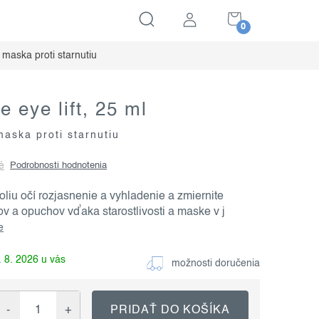
NÁKUPNÝ
KOŠÍK
 maska proti starnutiu
e eye lift, 25 ml
maska proti starnutiu
é
Podrobnosti hodnotenia
iu očí rozjasnenie a vyhladenie a zmiernite
ov a opuchov vďaka starostlivosti a maske v j
e
 8. 2026
možnosti doručenia
PRIDAŤ DO KOŠÍKA