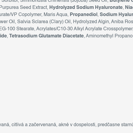
, Sorbitol, Simmondsia Chinensis (Jojoba) Seed Oil,
Butylene 
 Purpurea Seed Extract,
Hydrolyzed Sodium Hyaluronate
,
Nia
aurate/VP Copolymer, Maris Aqua,
Propanediol
,
Sodium Hyalu
er Oil, Salvia Sclarea (Clary) Oil, Hydrolyzed Algin, Aniba 
PEG-100 Stearate, Acrylates/C10-30 Alkyl Acrylate Crosspolymer
ide
,
Tetrasodium Glutamate Diacetate
, Aminomethyl Propano
vaná
,
citlivá a začervenaná
,
akné v dospelosti
,
predčasne starnú