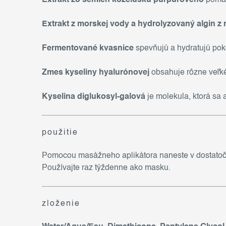
Extrakt z morskej vody a hydrolyzovaný algin z 
Fermentované kvasnice
spevňujú a hydratujú pokož
Zmes kyseliny hyalurónovej
obsahuje rôzne veľké
Kyselina diglukosyl-galová
je molekula, ktorá s
použitie
Pomocou masážneho aplikátora naneste v dostato
Používajte raz týždenne ako masku.
zloženie