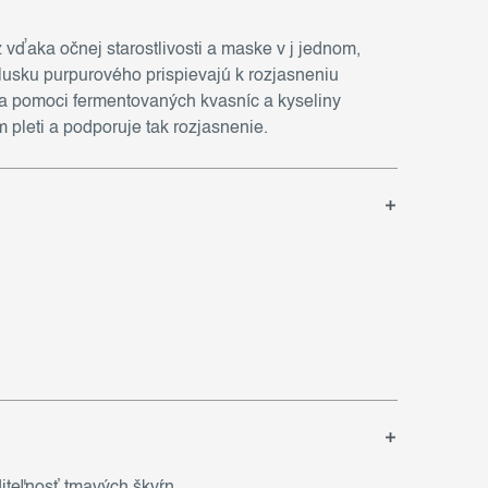
 vďaka očnej starostlivosti a maske v j jednom,
lusku purpurového prispievajú k rozjasneniu
Za pomoci fermentovaných kvasníc a kyseliny
pleti a podporuje tak rozjasnenie.
iteľnosť tmavých škvŕn.