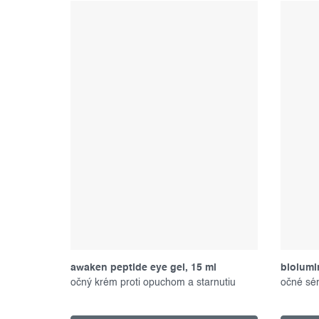
awaken peptide eye gel, 15 ml
biolumi
očný krém proti opuchom a starnutiu
očné sé