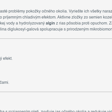
asté problémy pokožky očného okolia. Vyriešte ich všetky naraz
o príjemným chladivým efektom. Aktívne zložky zo semien koze
rskej vody a hydrolyzovaný
algin
z rias pôsobia proti opuchom. 
lina diglukosyl-galová spolupracuje s prirodzeným mikrobiomom 
 efekt.
čami.
 s rozjasnením pleti, zvyšuje jas očného okolia a redukuje vid