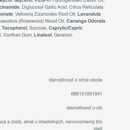
Glycol
,
Glycerin
,
PEG
-40 Hydrogenated Castor Oil,
cinamide
, Diglucosyl Gallic Acid, Citrus Reticulata
ronate
, Vetiveria Zizanoides Root Oil,
Lavandula
Rosaeodora (Rosewood) Wood Oil,
Cananga Odorata
,
Tocopherol
, Sucrose,
Caprylic/Capric
l, Xanthan Gum,
Linalool
, Geraniol,
starostlivosť o očné okolie
666151061941
starostlivosť o oči
ca a zrelá
,
akné u mladistvých
,
nerovnomerný tón
pleti