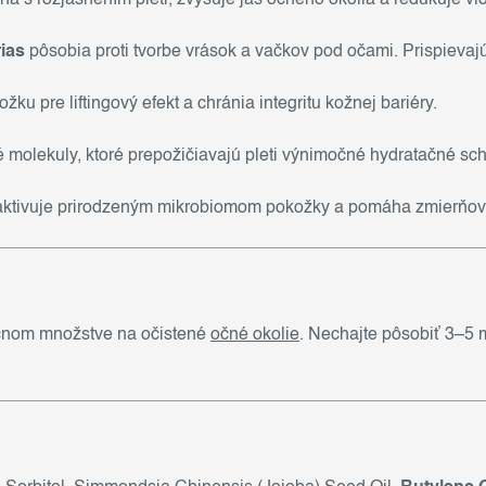
rias
pôsobia proti tvorbe vrások a vačkov pod očami. Prispievajú
ku pre liftingový efekt a chránia integritu kožnej bariéry.
 molekuly, ktoré prepožičiavajú pleti výnimočné hydratačné sch
a aktivuje prirodzeným mikrobiomom pokožky a pomáha zmierň
čnom množstve na očistené
očné okolie
. Nechajte pôsobiť 3–5 