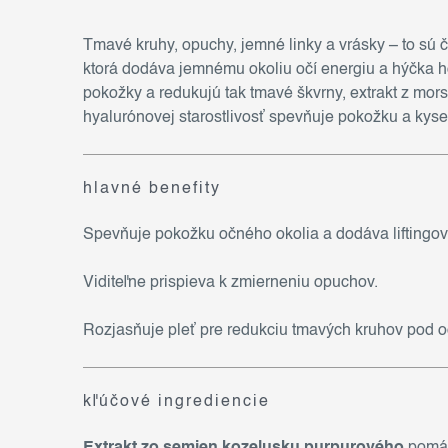
Tmavé kruhy, opuchy, jemné linky a vrásky – to sú č
ktorá dodáva jemnému okoliu očí energiu a hýčka h
pokožky a redukujú tak tmavé škvrny, extrakt z mo
hyalurónovej starostlivosť spevňuje pokožku a kyse
hlavné benefity
Spevňuje pokožku očného okolia a dodáva liftingový
Viditeľne prispieva k zmierneniu opuchov.
Rozjasňuje pleť pre redukciu tmavých kruhov pod o
kľúčové ingrediencie
Extrakt zo semien kozelusku purpurového
pomáha