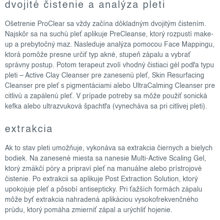
dvojité čistenie a analýza pleti
Ošetrenie ProClear sa vždy začína dôkladným dvojitým čistením.
Najskôr sa na suchú pleť aplikuje PreCleanse, ktorý rozpustí make-
up a prebytočný maz. Nasleduje analýza pomocou Face Mappingu,
ktorá pomôže presne určiť typ akné, stupeň zápalu a vybrať
správny postup. Potom terapeut zvolí vhodný čistiaci gél podľa typu
pleti – Active Clay Cleanser pre zanesenú pleť, Skin Resurfacing
Cleanser pre pleť s pigmentáciami alebo UltraCalming Cleanser pre
citlivú a zapálenú pleť. V prípade potreby sa môže použiť sonická
kefka alebo ultrazvuková špachtľa (vynecháva sa pri citlivej pleti).
extrakcia
Ak to stav pleti umožňuje, vykonáva sa extrakcia čiernych a bielych
bodiek. Na zanesené miesta sa nanesie Multi-Active Scaling Gel,
ktorý zmäkčí póry a pripraví pleť na manuálne alebo prístrojové
čistenie. Po extrakcii sa aplikuje Post Extraction Solution, ktorý
upokojuje pleť a pôsobí antisepticky. Pri ťažších formách zápalu
môže byť extrakcia nahradená aplikáciou vysokofrekvenčného
prúdu, ktorý pomáha zmierniť zápal a urýchliť hojenie.