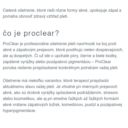
Cielené ošetrenie, ktoré rieši rôzne formy akné, upokojuje zápal a
pomáha obnoviť zdravý vzhľad pleti.
čo je proclear?
ProClear je profesionálne ošetrenie pleti navrhnuté na boj proti
akné a zápalovým prejavom, ktoré postihujú nielen dospievajúcich,
ale aj dospelých. Či už ide o upchaté póry, čierne a biele bodky,
zapálené vyrážky alebo pozápalovú pigmentáciu – ProClear
ponúka riešenie prispôsobené konkrétnym potrebám vašej pleti.
Ošetrenie má niekoľko variantov, ktoré terapeut prispôsobí
aktuálnemu stavu vašej pleti. Je vhodné pri miernych prejavoch
akné, ako sú drobné vyrážky spôsobené podráždením, stresom
alebo kozmetikou, ale aj pri stredne ťažkých až ťažkých formách
akné vrátane zápalových ložísk, komedónov, pustúl a pozápalovej
hyperpigmentácie.