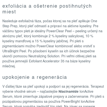
exfoliácia a ošetrenie postihnutých
miest
Nasleduje exfoliačná fáza, počas ktorej sa na pleť aplikuje One
Step Prep, ktorý pleť odmastí a pripraví na aktívne kyseliny. Pre
väčšinu typov pleti je ideálny PowerClear Peel – peeling určený na
aknóznu pleť, ktorý kombinuje 2 % kyseliny salicylovej, 10 %
kyseliny mandľovej a 15 % kyseliny jablčnej. Pri pleti s
pigmentáciami možno PowerClear kombinovať alebo vrstviť s
UltraBright Peel. Po pôsobení kyselín sa ich účinok bezpečne
ukončí pomocou Neutralizing Solution. Pri veľmi citlivej pleti sa
používa jemnejší Exfoliant Accelerator 35 na báze kyseliny
mliečnej.
upokojenie a regenerácia
V ďalšej fáze sa pleť upokojí a podporí sa jej regenerácia. Terapeut
vyberie vhodné sérum – najčastejšie
Niacinamide
IonActive
Serum, ktoré zmierňuje zápalové prejavy a začervenanie. Pri pleti s
pozápalovou pigmentáciou sa používa PowerBright IonActive
Serum, ktoré pomáha zjednotiť tón pleti. Na záver sa nanesie