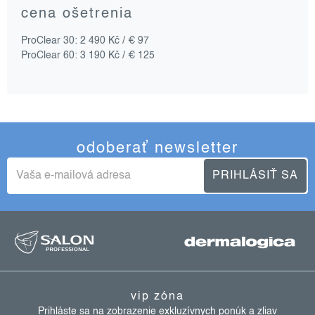
cena ošetrenia
ProClear 30: 2 490 Kč / € 97
ProClear 60: 3 190 Kč / € 125
odoberať newsletter
PRIHLÁSIŤ SA
z
á
p
ä
vip zóna
t
Prihláste sa na zobrazenie exkluzívnych ponúk a zliav