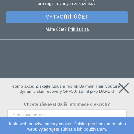
pre registrovaných zákazníkov.
i
e
VYTVOŘIŤ ÚČET
Máte účet?
Prihlásiť sa
Promo akce: Získejte luxusní ručník Balmain Hair Couture +
dynamic skin recovery SPF50, 15 ml jako DÁREK!
Chcete získávat další informace o akcích?
Tento web používa súbory cookie. Ďalším prechádzaním tohto
To chci
webu vyjadrujete súhlas s ich používaním.