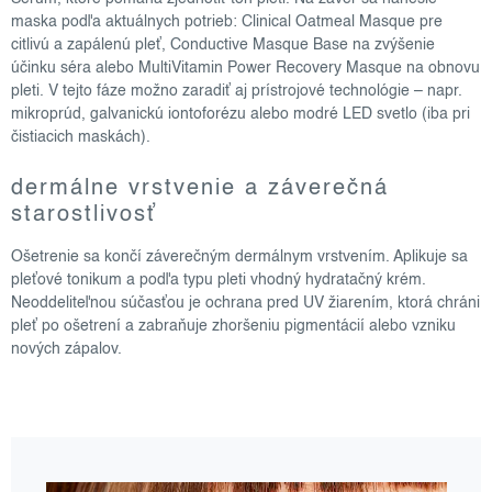
maska podľa aktuálnych potrieb: Clinical Oatmeal Masque pre
citlivú a zapálenú pleť, Conductive Masque Base na zvýšenie
účinku séra alebo MultiVitamin Power Recovery Masque na obnovu
pleti. V tejto fáze možno zaradiť aj prístrojové technológie – napr.
mikroprúd, galvanickú iontoforézu alebo modré LED svetlo (iba pri
čistiacich maskách).
dermálne vrstvenie a záverečná
starostlivosť
Ošetrenie sa končí záverečným dermálnym vrstvením. Aplikuje sa
pleťové tonikum a podľa typu pleti vhodný hydratačný krém.
Neoddeliteľnou súčasťou je ochrana pred UV žiarením, ktorá chráni
pleť po ošetrení a zabraňuje zhoršeniu pigmentácií alebo vzniku
nových zápalov.