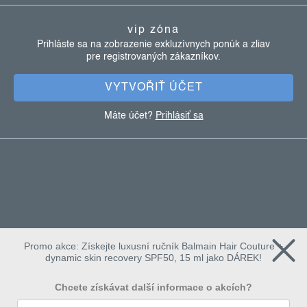
ä
vip zóna
t
Prihláste sa na zobrazenie exkluzívnych ponúk a zliav
pre registrovaných zákazníkov.
i
e
VYTVOŘIŤ ÚČET
Máte účet?
Prihlásiť sa
Promo akce: Získejte luxusní ručník Balmain Hair Couture +
dynamic skin recovery SPF50, 15 ml jako DÁREK!
Chcete získávat další informace o akcích?