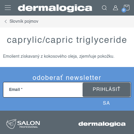
Prejsť
N
na
obsah
Slovník pojmov
K
caprylic/capric triglyceride
Emolient získavaný z kokosového oleja, zjemňuje pokožku.
odoberať newsletter
PRIHLÁSIŤ
Email
SA
z
á
p