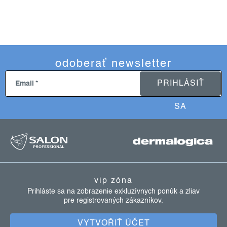
odoberať newsletter
PRIHLÁSIŤ
Email
SA
z
á
p
ä
vip zóna
t
Prihláste sa na zobrazenie exkluzívnych ponúk a zliav
pre registrovaných zákazníkov.
i
e
VYTVOŘIŤ ÚČET