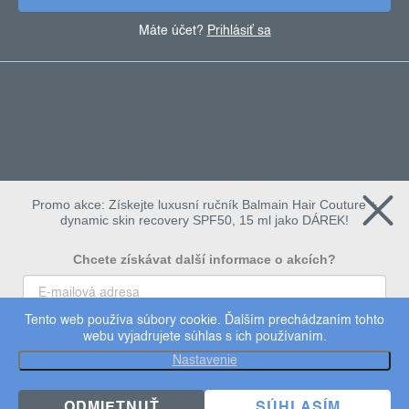
Máte účet?
Prihlásiť sa
Promo akce: Získejte luxusní ručník Balmain Hair Couture +
dynamic skin recovery SPF50, 15 ml jako DÁREK!
Chcete získávat další informace o akcích?
Tento web používa súbory cookie. Ďalším prechádzaním tohto
To chci
webu vyjadrujete súhlas s ich používaním.
Copyright 2026
dermalogica
. Všetky práva vyhradené.
Nastavenie
Upraviť nastavenie cookies
×
Užijte si 15% slevu
ODMIETNUŤ
SÚHLASÍM