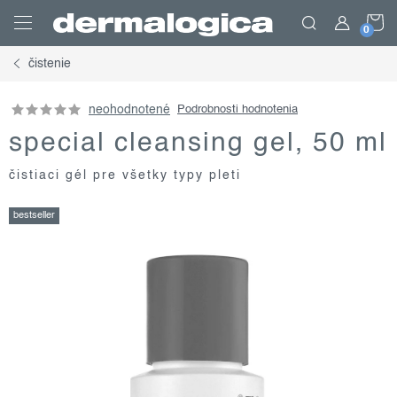
Prejsť
N
na
obsah
čistenie
K
neohodnotené
Podrobnosti hodnotenia
special cleansing gel, 50 ml
čistiaci gél pre všetky typy pleti
bestseller