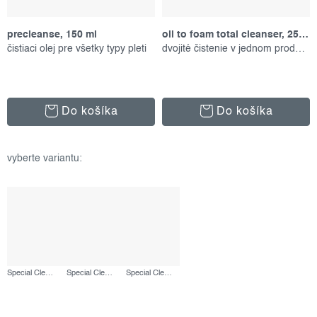
precleanse, 150 ml
oil to foam total cleanser, 250 ml
čistiaci olej pre všetky typy pleti
dvojité čistenie v jednom produkte
Do košíka
Do košíka
Special Cleansing Gel, 250 ml
Special Cleansing Gel, 500 ml
Special Cleansing Gel, náplň 500 ml