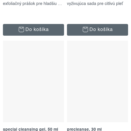
exfoliačný prášok pre hladšiu pleť
vyživujúca sada pre citlivú pleť
Do košíka
Do košíka
special cleansing gel, 50 ml
precleanse, 30 ml