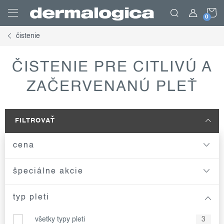
Prejsť
N
na
obsah
čistenie
K
ČISTENIE PRE CITLIVÚ A
ZAČERVENANÚ PLEŤ
FILTROVAŤ
cena
špeciálne akcie
typ pleti
všetky typy pleti
3