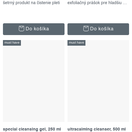
šetrný produkt na čistenie pleti
exfoliačný prášok pre hladšiu pleť
Do košíka
Do košíka
must have
must have
special cleansing gel, 250 ml
ultracalming cleanser, 500 ml