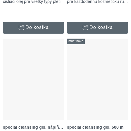
čistiaci olej pre všetky typy pleti
pre každodennú kozmetickú rutinu
Do košíka
Do košíka
must have
special cleansing gel, náplň 500 ml
special cleansing gel, 500 ml