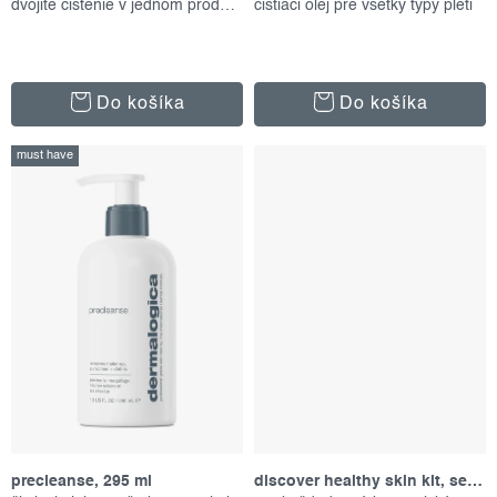
o
dvojité čistenie v jednom produkte
čistiaci olej pre všetky typy pleti
v
Do košíka
Do košíka
must have
precleanse, 295 ml
discover healthy skin kit, set produktov