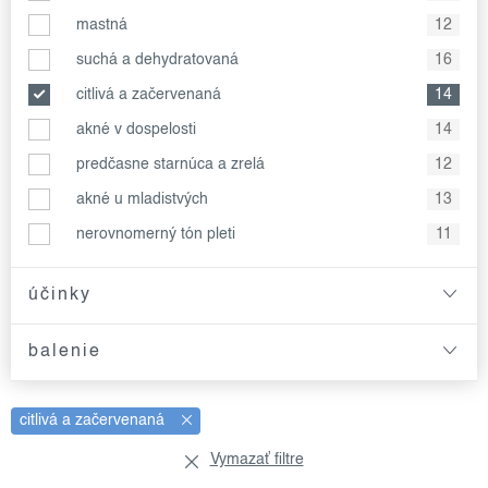
mastná
12
suchá a dehydratovaná
16
citlivá a začervenaná
14
akné v dospelosti
14
predčasne starnúca a zrelá
12
akné u mladistvých
13
nerovnomerný tón pleti
11
účinky
balenie
citlivá a začervenaná
Vymazať filtre