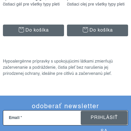
čistiaci gél pre všetky typy pleti
čistiaci olej pre všetky typy pleti
Do košíka
Do košíka
o
v
Hypoalergénne prípravky s upokojujúcimi látkami zmierňujú
l
začervenanie a podráždenie, čistia pleť bez narušenia jej
á
prirodzenej ochrany, ideálne pre citlivú a začervenanú pleť.
d
a
c
i
odoberať newsletter
e
p
PRIHLÁSIŤ
Email
r
v