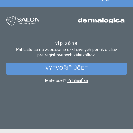
SA
k
z
y
á
v
ý
p
p
ä
i
vip zóna
t
s
Prihláste sa na zobrazenie exkluzívnych ponúk a zliav
u
pre registrovaných zákazníkov.
i
e
VYTVOŘIŤ ÚČET
Máte účet?
Prihlásiť sa