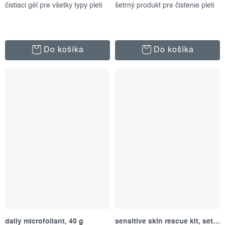
čistiaci gél pre všetky typy pleti
šetrný produkt pre čistenie pleti
Do košíka
Do košíka
daily microfoliant, 40 g
sensitive skin rescue kit, set produktov