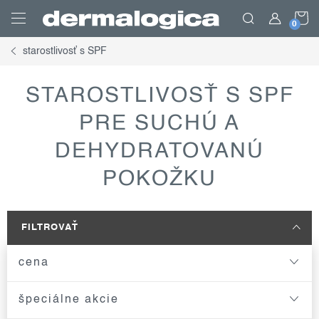
Prejsť
N
na
obsah
starostlivosť s SPF
K
STAROSTLIVOSŤ S SPF
PRE SUCHÚ A
DEHYDRATOVANÚ
POKOŽKU
FILTROVAŤ
cena
špeciálne akcie