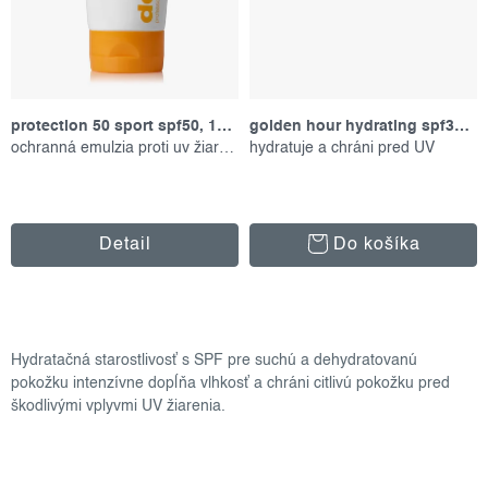
protection 50 sport spf50, 156 ml
golden hour hydrating spf30 stick, 19 g
ochranná emulzia proti uv žiareniu
hydratuje a chráni pred UV
Detail
Do košíka
o
v
Hydratačná starostlivosť s SPF pre suchú a dehydratovanú
l
pokožku intenzívne dopĺňa vlhkosť a chráni citlivú pokožku pred
á
škodlivými vplyvmi UV žiarenia.
d
a
c