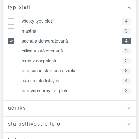
typ pleti
všetky typy pleti
4
mastná
3
suchá a dehydratovaná
4
citlivá a začervenaná
3
akné v dospelosti
2
predčasne starnúca a zrelá
8
akné u mladistvých
4
nerovnomerný tón pleti
3
účinky
starostlivosť o telo