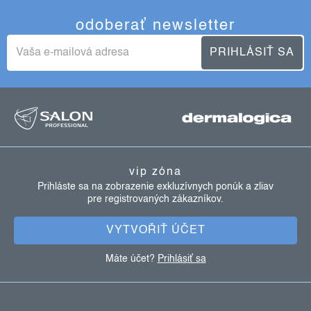
i
odoberať newsletter
e
p
PRIHLÁSIŤ SA
r
v
z
k
y
á
v
p
ý
ä
p
vip zóna
i
t
Prihláste sa na zobrazenie exkluzívnych ponúk a zliav
s
pre registrovaných zákazníkov.
i
u
e
VYTVOŘIŤ ÚČET
Máte účet?
Prihlásiť sa