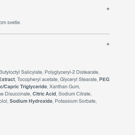
om svetle.
 Butyloctyl Salicylate, Polyglyceryl-2 Distearate,
Extract
, Tocopheryl acetate, Glyceryl Stearate,
PEG
c/Capric Triglyceride
, Xanthan Gum,
ne Disuccinate,
Citric Acid
, Sodium Citrate,
olol,
Sodium Hydroxide
, Potassium Sorbate,