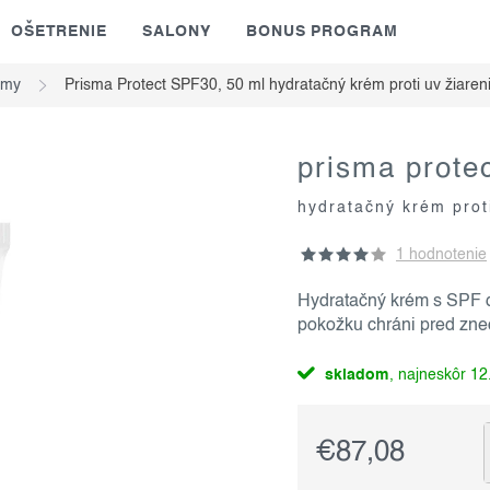
OŠETRENIE
SALONY
BONUS PROGRAM
émy
Prisma Protect SPF30, 50 ml
hydratačný krém proti uv žiaren
prisma protec
hydratačný krém prot
1 hodnotenie
Hydratačný krém s SPF 
pokožku chráni pred zneč
skladom
12.
€87,08
Jednotková