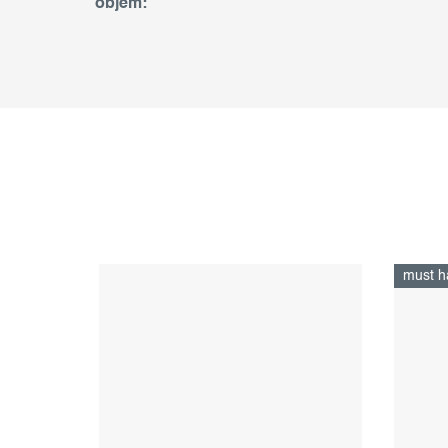
objem
:
must h