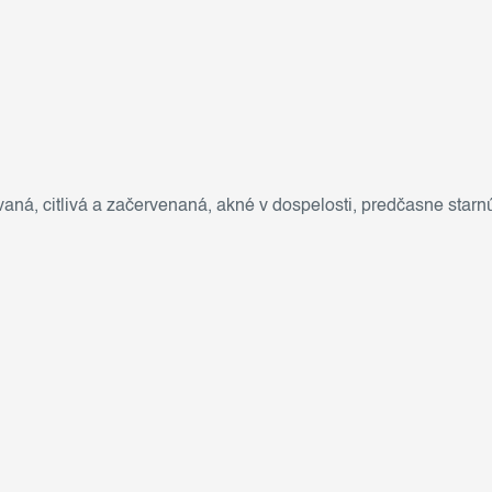
vaná
,
citlivá a začervenaná
,
akné v dospelosti
,
predčasne starnú