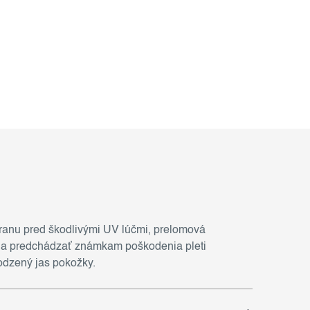
hranu pred škodlivými UV lúčmi, prelomová
máha predchádzať známkam poškodenia pleti
rodzený jas pokožky.