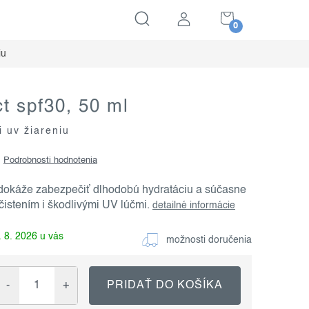
NÁKUPNÝ
KOŠÍK
iu
t spf30, 50 ml
i uv žiareniu
Podrobnosti hodnotenia
dokáže zabezpečiť dlhodobú hydratáciu a súčasne
istením i škodlivými UV lúčmi.
detailné informácie
 8. 2026
možnosti doručenia
PRIDAŤ DO KOŠÍKA