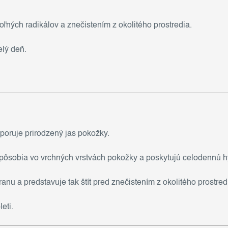
ných radikálov a znečistením z okolitého prostredia.
lý deň.
poruje prirodzený jas pokožky.
pôsobia vo vrchných vrstvách pokožky a poskytujú celodennú hyd
u a predstavuje tak štít pred znečistením z okolitého prostred
eti.