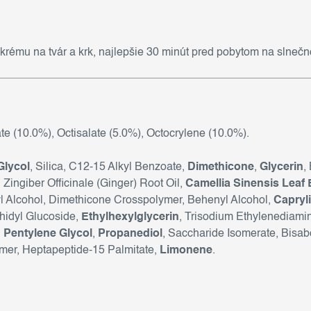
 krému na tvár a krk, najlepšie 30 minút pred pobytom na slnečn
 (10.0%), Octisalate (5.0%), Octocrylene (10.0%).
Glycol
, Silica, C12-15 Alkyl Benzoate,
Dimethicone
,
Glycerin
,
Zingiber Officinale (Ginger) Root Oil,
Camellia Sinensis Leaf 
l Alcohol, Dimethicone Crosspolymer, Behenyl Alcohol,
Capryli
chidyl Glucoside,
Ethylhexylglycerin
, Trisodium Ethylenediami
,
Pentylene Glycol
,
Propanediol
, Saccharide Isomerate, Bisab
mer, Heptapeptide-15 Palmitate,
Limonene
.