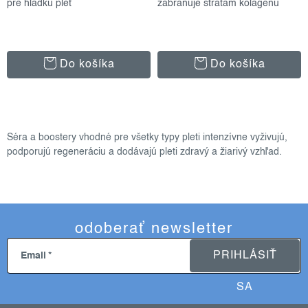
o
pre hladkú pleť
zabraňuje stratám kolagénu
v
Do košíka
Do košíka
o
v
Séra a boostery vhodné pre všetky typy pleti intenzívne vyživujú,
l
podporujú regeneráciu a dodávajú pleti zdravý a žiarivý vzhľad.
á
d
a
c
odoberať newsletter
i
e
PRIHLÁSIŤ
Email
p
r
SA
v