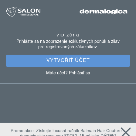
z
k
y
á
v
p
ý
ä
p
vip zóna
t
i
Prihláste sa na zobrazenie exkluzívnych ponúk a zliav
s
pre registrovaných zákazníkov.
i
u
e
VYTVOŘIŤ ÚČET
Máte účet?
Prihlásiť sa
Promo akce: Získejte luxusní ručník Balmain Hair Couture +
dynamic skin recovery SPF50, 15 ml jako DÁREK!