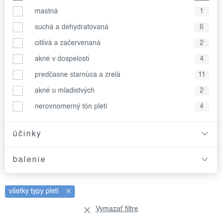
mastná
1
suchá a dehydratovaná
6
citlivá a začervenaná
2
akné v dospelosti
4
predčasne starnúca a zrelá
11
akné u mladistvých
2
nerovnomerný tón pleti
4
účinky
balenie
všetky typy pleti
Vymazať filtre