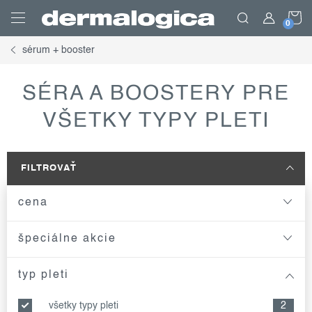
Prejsť
N
na
obsah
sérum + booster
K
SÉRA A BOOSTERY PRE
VŠETKY TYPY PLETI
FILTROVAŤ
cena
špeciálne akcie
typ pleti
všetky typy pleti
2