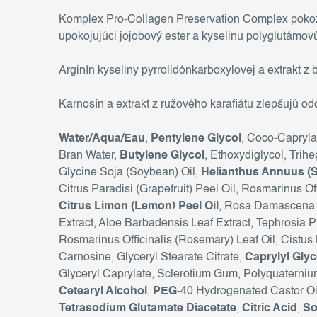
Komplex Pro-Collagen Preservation Complex pokožk
upokojujúci jojobový ester a kyselinu polyglutámovú
Arginín kyseliny pyrrolidónkarboxylovej a extrakt z
Karnosín a extrakt z ružového karafiátu zlepšujú o
Water/Aqua/Eau
,
Pentylene Glycol
, Coco-Capryla
Bran Water,
Butylene Glycol
, Ethoxydiglycol, Trih
Glycine Soja (Soybean) Oil,
Helianthus Annuus (S
Citrus Paradisi (Grapefruit) Peel Oil, Rosmarinus 
Citrus Limon (Lemon) Peel Oil
, Rosa Damascena F
Extract, Aloe Barbadensis Leaf Extract, Tephrosia P
Rosmarinus Officinalis (Rosemary) Leaf Oil, Cistus
Carnosine, Glyceryl Stearate Citrate,
Caprylyl Glyc
Glyceryl Caprylate, Sclerotium Gum, Polyquaterni
Cetearyl Alcohol
,
PEG
-40 Hydrogenated Castor Oi
Tetrasodium Glutamate Diacetate
,
Citric Acid
,
So