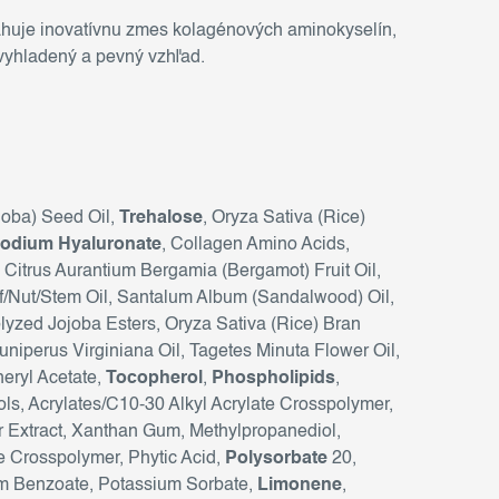
ahuje inovatívnu zmes kolagénových aminokyselín,
 vyhladený a pevný vzhľad.
joba) Seed Oil,
Trehalose
, Oryza Sativa (Rice)
odium Hyaluronate
, Collagen Amino Acids,
, Citrus Aurantium Bergamia (Bergamot) Fruit Oil,
af/Nut/Stem Oil, Santalum Album (Sandalwood) Oil,
yzed Jojoba Esters, Oryza Sativa (Rice) Bran
uniperus Virginiana Oil, Tagetes Minuta Flower Oil,
heryl Acetate,
Tocopherol
,
Phospholipids
,
ols, Acrylates/C10-30 Alkyl Acrylate Crosspolymer,
r Extract, Xanthan Gum, Methylpropanediol,
 Crosspolymer, Phytic Acid,
Polysorbate
20,
um Benzoate, Potassium Sorbate,
Limonene
,