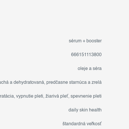
sérum + booster
666151113800
oleje a séra
uchá a dehydratovaná
,
predčasne starnúca a zrelá
ratácia
,
vypnutie pleti
,
žiarivá pleť
,
spevnenie pleti
daily skin health
štandardná veľkosť