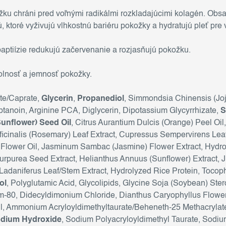
u chráni pred voľnými radikálmi rozkladajúcimi kolagén. Obs
, ktoré vyživujú vlhkostnú bariéru pokožky a hydratujú pleť pre
 baptiízie redukujú začervenanie a rozjasňujú pokožku.
dolnosť a jemnosť pokožky.
te/Caprate,
Glycerin
,
Propanediol
, Simmondsia Chinensis (Jo
eptanoin, Arginine PCA, Diglycerin, Dipotassium Glycyrrhizate,
S
unflower) Seed Oil
, Citrus Aurantium Dulcis (Orange) Peel Oil
Officinalis (Rosemary) Leaf Extract, Cupressus Sempervirens Le
lower Oil, Jasminum Sambac (Jasmine) Flower Extract, Hydrol
urpurea Seed Extract, Helianthus Annuus (Sunflower) Extract, J
 Ladaniferus Leaf/Stem Extract, Hydrolyzed Rice Protein, Tocop
ol
, Polyglutamic Acid, Glycolipids, Glycine Soja (Soybean) Ster
um-80, Didecyldimonium Chloride, Dianthus Caryophyllus Flowe
l, Ammonium Acryloyldimethyltaurate/Beheneth-25 Methacrylate
dium Hydroxide
, Sodium Polyacryloyldimethyl Taurate, Sodi