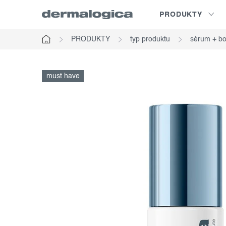
Prejsť
PRODUKTY
na
obsah
PRODUKTY
typ produktu
sérum + bo
Domov
must have