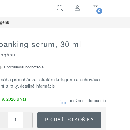
NÁKUPNÝ
KOŠÍK
agénu
 banking serum, 30 ml
olagénu
é
Podrobnosti hodnotenia
máha predchádzať stratám kolagénu a uchováva
ni a roky.
detailné informácie
 8. 2026
možnosti doručenia
PRIDAŤ DO KOŠÍKA