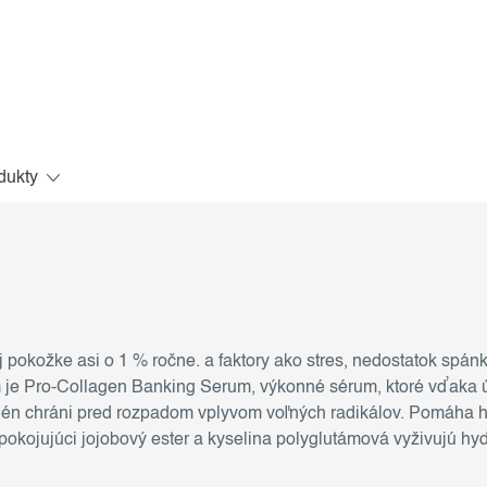
dukty
 pokožke asi o 1 % ročne. a faktory ako stres, nedostatok spán
ím je Pro-Collagen Banking Serum, výkonné sérum, ktoré vďak
én chráni pred rozpadom vplyvom voľných radikálov. Pomáha ho
pokojujúci jojobový ester a kyselina polyglutámová vyživujú hyd