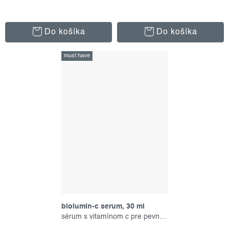
Do košíka
Do košíka
must have
biolumin-c serum, 30 ml
sérum s vitamínom c pre pevnú pleť