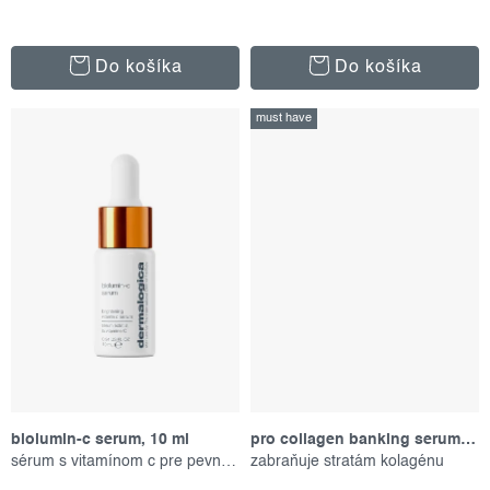
v
Do košíka
Do košíka
must have
biolumin-c serum, 10 ml
pro collagen banking serum, 30 ml
sérum s vitamínom c pre pevnú pleť
zabraňuje stratám kolagénu