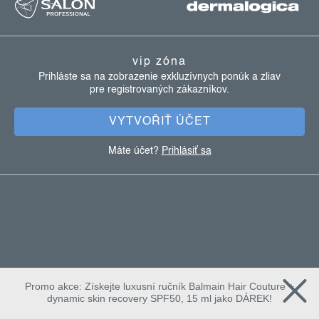
y
á
v
p
ý
ä
p
vip zóna
t
i
Prihláste sa na zobrazenie exkluzívnych ponúk a zliav
s
pre registrovaných zákazníkov.
i
u
e
VYTVOŘIŤ ÚČET
Máte účet?
Prihlásiť sa
Promo akce: Získejte luxusní ručník Balmain Hair Couture +
dynamic skin recovery SPF50, 15 ml jako DÁREK!