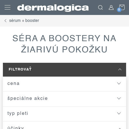
Prejsť
N
na
obsah
sérum + booster
K
SÉRA A BOOSTERY NA
ŽIARIVÚ POKOŽKU
FILTROVAŤ
cena
špeciálne akcie
typ pleti
účinky