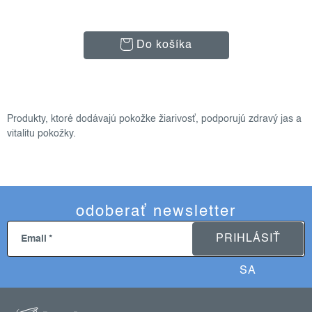
Do košíka
o
v
Produkty, ktoré dodávajú pokožke žiarivosť, podporujú zdravý jas a
l
vitalitu pokožky.
á
d
a
c
odoberať newsletter
i
e
PRIHLÁSIŤ
Email
p
r
SA
v
z
k