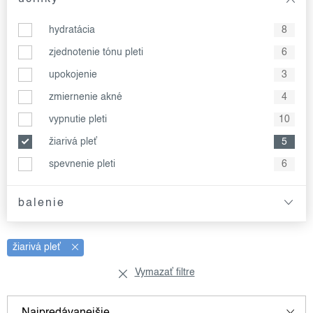
hydratácia
8
zjednotenie tónu pleti
6
upokojenie
3
zmiernenie akné
4
vypnutie pleti
10
žiarivá pleť
5
spevnenie pleti
6
balenie
žiarivá pleť
Vymazať filtre
v
r