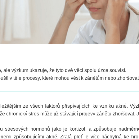
, ale výzkum ukazuje, že tyto dvě věci spolu úzce souvisí.
uští v těle procesy, které mohou vést k zánětům nebo zhoršovat j
ůležitějším ze všech faktorů přispívajících ke vzniku akné. 
 že chronický stres může již stávající projevy zánětu zhoršovat. 
stu stresových hormonů jako je kortizol, a způsobuje nadměrn
riemi způsobujícími akné. Zralá pleť je více náchylná ke h