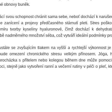
né obnovy buněk.
ácí svou schopnost chránit sama sebe, neboť dochází k narušen
e zanícení a projevy předčasného stárnutí pleti. Stres pošk
 míru tvorby kyseliny hyaluronové, čímž dochází k dehydrat
rbě nadměrného množství séba, což vytváří ideální podmínky pro
tále se zvyšujícím tlakem na vyšší a rychlejší výkonnost je 
k bude omezení chronického stresu velkým přínosem. Jóga, h
á procházka s přítelem nebo kolegou během dne může pomoci 
 stejně jako vytvoření ranní a večerní rutiny v péči o pleť, kt