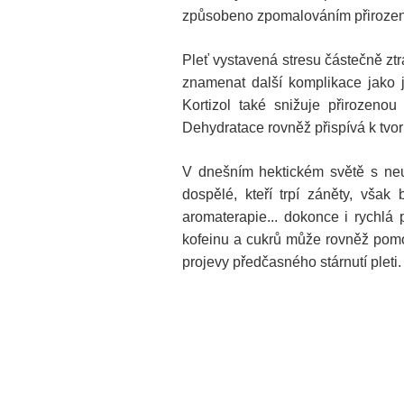
způsobeno zpomalováním přiroze
Pleť vystavená stresu částečně ztr
znamenat další komplikace jako j
Kortizol také snižuje přirozenou
Dehydratace rovněž přispívá k tvo
V dnešním hektickém světě s neus
dospělé, kteří trpí záněty, vša
aromaterapie... dokonce i rychl
kofeinu a cukrů může rovněž pomoci,
projevy předčasného stárnutí pleti.