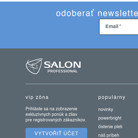
odoberať newslette
Email
z
á
p
ä
t
vip zóna
populárny
i
e
Prihláste sa na zobrazenie
novinky
exkluzívnych ponúk a zliav
powerbright
pre registrovaných zákazníkov.
čistenie pleti
VYTVOŘIŤ ÚČET
náš príbeh