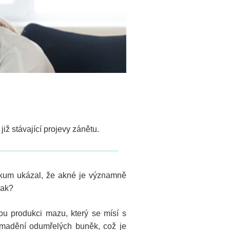
iž stávající projevy zánětu.
Výzkum ukázal, že akné je významně
Jak?
ou produkci mazu, který se mísí s
romadění odumřelých buněk, což je