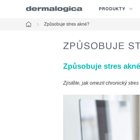
Prejsť
PRODUKTY
na
obsah
Způsobuje stres akné?
Domov
ZPŮSOBUJE S
Způsobuje stres akn
Zjistěte, jak omezit chronický stres