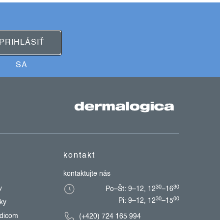
PRIHLÁSIŤ
SA
kontakt
kontaktujte nás
30
30
v
Po–Št: 9–12, 12
–16
30
00
Pi: 9–12, 12
–15
zky
edicom
(+420) 724 165 994