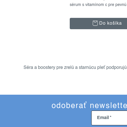
sérum s vitamínom c pre pevnú 
Do košíka
o
v
l
Séra a boostery pre zrelú a starnúcu pleť podporujú
á
d
a
c
i
odoberať newslette
e
p
Email
r