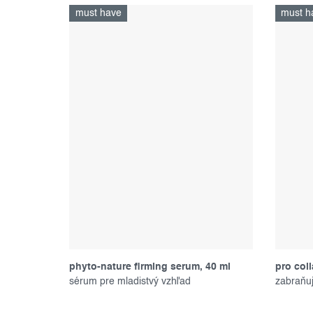
must have
must h
phyto-nature firming serum, 40 ml
pro col
sérum pre mladistvý vzhľad
zabraňuj