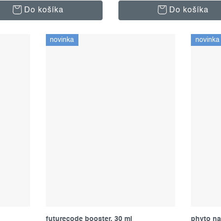
Do košíka
Do košíka
novinka
novinka
futurecode booster, 30 ml
phyto na