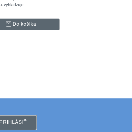
+ vyhladzuje
Do košíka
PRIHLÁSIŤ