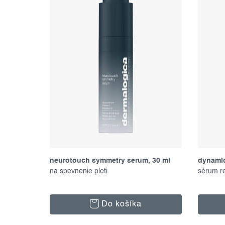
p
i
r
e
o
p
d
r
u
o
k
d
t
u
o
k
v
t
o
neurotouch symmetry serum, 30 ml
dynamic
v
na spevnenie pleti
sérum r
Do košíka