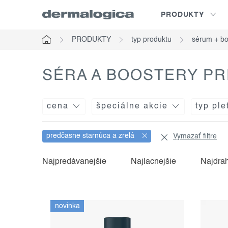
Prejsť
PRODUKTY
na
obsah
PRODUKTY
typ produktu
sérum + bo
Domov
SÉRA A BOOSTERY PR
cena
špeciálne akcie
typ ple
predčasne starnúca a zrelá
Vymazať filtre
v
r
Najpredávanejšie
Najlacnejšie
Najdra
ý
a
p
d
novinka
i
e
s
n