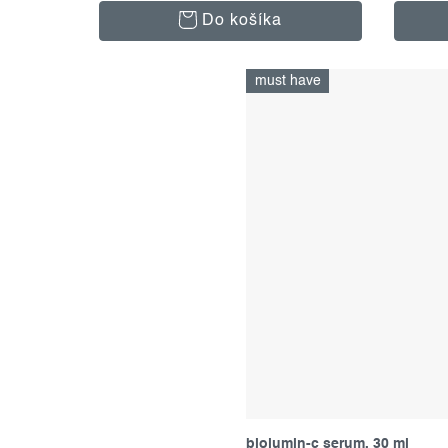
Do košíka
must have
biolumin-c serum, 30 ml