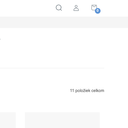
NÁKUPNÝ
KOŠÍK
Ť
11
položiek celkom