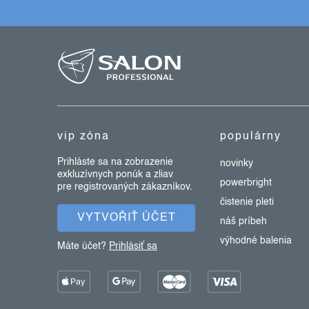
v
k
z
y
v
á
ý
p
p
ä
i
t
s
u
vip zóna
populárny
i
e
Prihláste sa na zobrazenie
novinky
exkluzívnych ponúk a zliav
powerbright
pre registrovaných zákazníkov.
čistenie pleti
VYTVOŘIŤ ÚČET
náš príbeh
výhodné balenia
Máte účet?
Prihlásiť sa