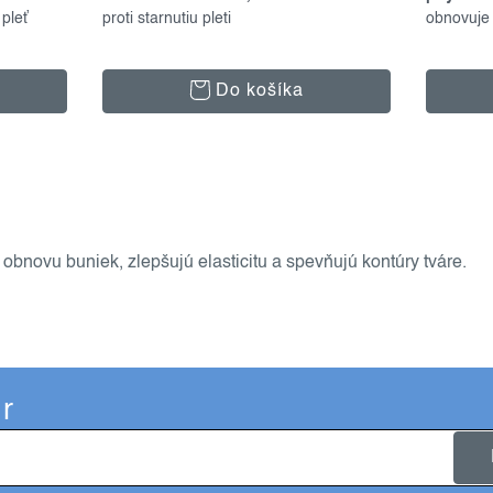
pleť
proti starnutiu pleti
obnovuje 
Do košíka
 obnovu buniek, zlepšujú elasticitu a spevňujú kontúry tváre.
r