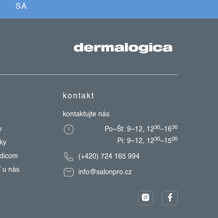
SA
kontakt
kontaktujte nás
30
30
v
Po–Št: 9–12, 12
–16
30
00
Pi: 9–12, 12
–15
zky
edicom
(+420) 724 165 994
 u nás
info@salonpro.cz