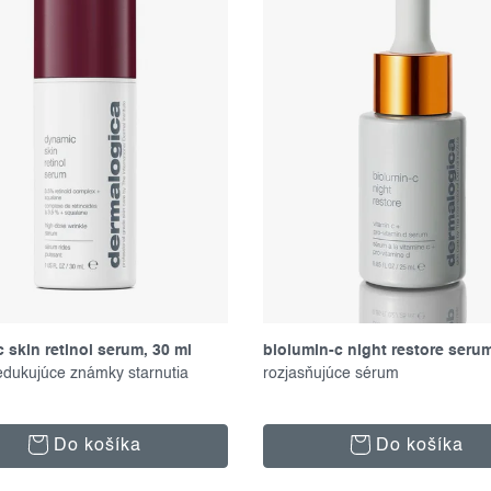
 skin retinol serum, 30 ml
biolumin-c night restore serum
edukujúce známky starnutia
rozjasňujúce sérum
Do košíka
Do košíka