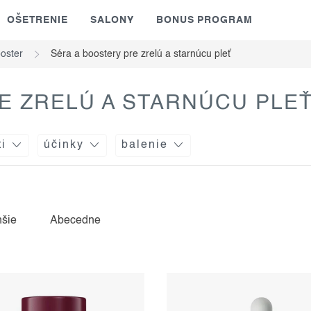
OŠETRENIE
SALONY
BONUS PROGRAM
oster
Séra a boostery pre zrelú a starnúcu pleť
E ZRELÚ A STARNÚCU PLE
ti
účinky
balenie
hšie
Abecedne