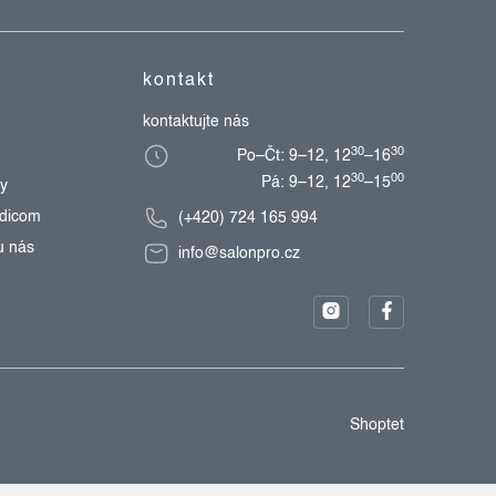
kontakt
kontaktujte nás
30
30
Po–Čt: 9–12, 12
–16
30
00
Pá: 9–12, 12
–15
zy
edicom
(+420) 724 165 994
u nás
info@salonpro.cz