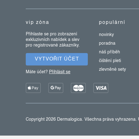
a
t
vip zóna
populární
í
Přihlaste se pro zobrazení
novinky
exkluzivních nabídek a slev
poradna
pro registrované zákazníky.
náš příběh
VYTVOŘIT ÚČET
čištění pleti
zlevněné sety
Máte účet?
Přihlásit se
Copyright 2026
Dermalogica
. Všechna práva vyhrazena.