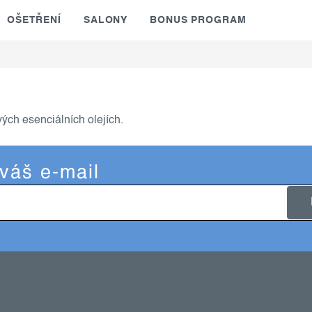
OŠETŘENÍ
SALONY
BONUS PROGRAM
vých esenciálních olejích.
 váš e-mail