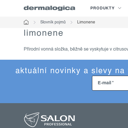
Přejít
PRODUKTY
na
obsah
Slovník pojmů
Limonene
Domů
limonene
Přírodní vonná složka, běžně se vyskytuje v citruso
aktuální novinky a slevy na
E-mail
z
á
p