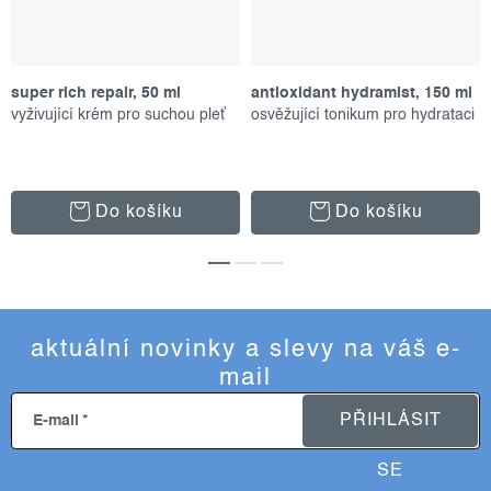
super rich repair, 50 ml
antioxidant hydramist, 150 ml
vyživující krém pro suchou pleť
osvěžující tonikum pro hydrataci
Do košíku
Do košíku
aktuální novinky a slevy na váš e-
mail
PŘIHLÁSIT
E-mail
SE