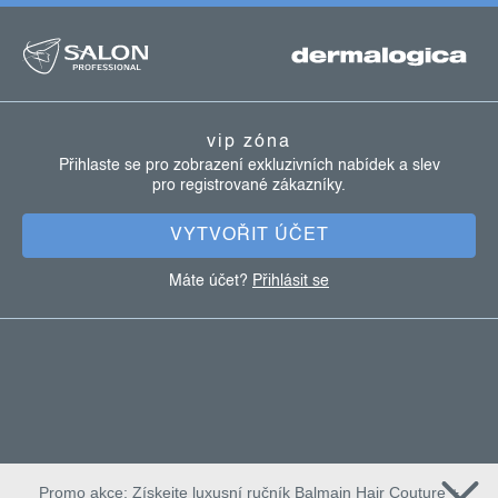
z
á
p
a
vip zóna
t
Přihlaste se pro zobrazení exkluzivních nabídek a slev
pro registrované zákazníky.
í
VYTVOŘIT ÚČET
Máte účet?
Přihlásit se
Promo akce: Získejte luxusní ručník Balmain Hair Couture +