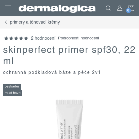
Přejít
N
na
obsah
primery a tónovací krémy
K
2 hodnocení
Podrobnosti hodnocení
skinperfect primer spf30, 22
ml
ochranná podkladová báze a péče 2v1
bestseller
must have