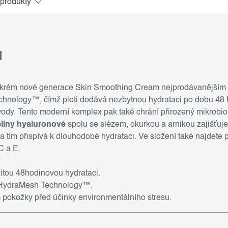
 produkty
u
je krém nové generace Skin Smoothing Cream nejprodávanější
chnology™, čímž pleti dodává nezbytnou hydrataci po dobu 48
 vody. Tento moderní komplex pak také chrání přirozený mikrobi
liny hyaluronové
spolu se slézem, okurkou a arnikou zajišťuj
a tím přispívá k dlouhodobé hydrataci. Ve složení také najdete p
C a E.
itou 48hodinovou hydrataci.
e HydraMesh Technology™.
 pokožky před účinky environmentálního stresu.