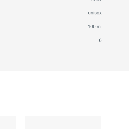
unisex
100 ml
6