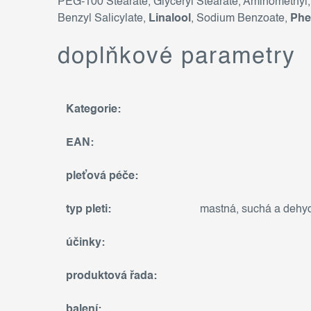
PEG-100 Stearate, Glyceryl Stearate, Aminomethyl
Benzyl Salicylate,
Linalool
, Sodium Benzoate,
Phe
doplňkové parametry
Kategorie
:
EAN
:
pleťová péče
:
typ pleti
:
mastná
,
suchá a dehy
účinky
:
produktová řada
:
balení
: