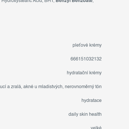
, Hydroxystearic Acid, BHT,
Benzyl Benzoate
,
pleťové krémy
666151032132
hydratační krémy
ucí a zralá
,
akné u mladistvých
,
nerovnoměrný tón
hydratace
daily skin health
velké