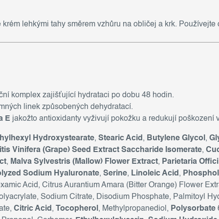
te krém lehkými tahy směrem vzhůru na obličej a krk. Používejte 
ční komplex zajišťující hydrataci po dobu 48 hodin.
emných linek způsobených dehydratací.
a E
jakožto antioxidanty vyživují pokožku a redukují poškození v
hylhexyl Hydroxystearate
,
Stearic Acid
,
Butylene Glycol
,
Gl
itis Vinifera (Grape) Seed Extract Saccharide Isomerate
,
Cuc
ct
,
Malva Sylvestris (Mallow) Flower Extract
,
Parietaria Offic
lyzed Sodium Hyaluronate
,
Serine
,
Linoleic Acid
,
Phosphol
xamic Acid, Citrus Aurantium Amara (Bitter Orange) Flower Extr
olyacrylate, Sodium Citrate, Disodium Phosphate, Palmitoyl Hy
ate,
Citric Acid
,
Tocopherol
, Methylpropanediol,
Polysorbate