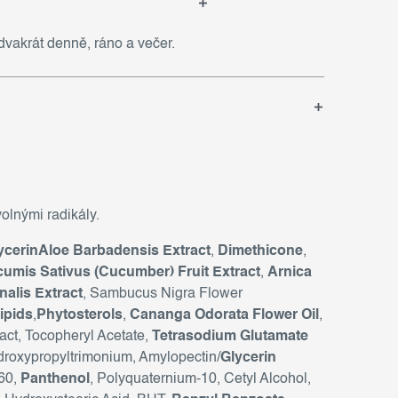
dvakrát denně, ráno a večer.
olnými radikály.
ycerinAloe Barbadensis Extract
,
Dimethicone
,
umis Sativus (Cucumber) Fruit Extract
,
Arnica
inalis Extract
, Sambucus Nigra Flower
ipids
,
Phytosterols
,
Cananga Odorata Flower Oil
,
act, Tocopheryl Acetate,
Tetrasodium Glutamate
droxypropyltrimonium, Amylopectin/
Glycerin
60,
Panthenol
, Polyquaternium-10, Cetyl Alcohol,