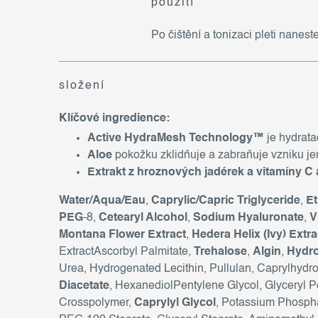
použití
Po čištění a tonizaci pleti nanes
složení
Klíčové ingredience:
Active HydraMesh Technology™
je hydrata
Aloe
pokožku zklidňuje a zabraňuje vzniku j
Extrakt z hroznových jadérek a vitamíny C 
Water/Aqua/Eau
,
Caprylic/Capric Triglyceride
,
Et
PEG
-8,
Cetearyl Alcohol
,
Sodium Hyaluronate
,
V
Montana Flower Extract
,
Hedera Helix (Ivy) Extra
ExtractAscorbyl Palmitate,
Trehalose
,
Algin
,
Hydro
Urea, Hydrogenated Lecithin, Pullulan, Caprylhydro
Diacetate
, HexanediolPentylene Glycol, Glyceryl P
Crosspolymer,
Caprylyl Glycol
, Potassium Phosph