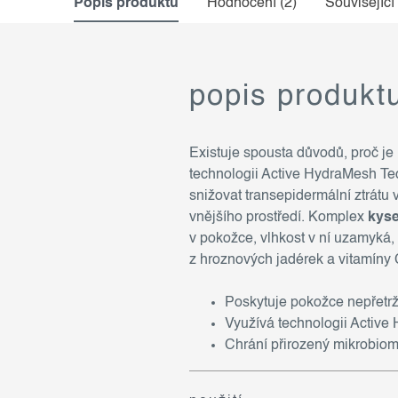
Popis produktu
Hodnocení (2)
Související
popis produkt
Existuje spousta důvodů, proč 
technologii Active HydraMesh Te
snižovat transepidermální ztrátu
vnějšího prostředí. Komplex
kyse
v pokožce, vlhkost v ní uzamyká, 
z hroznových jadérek a vitamíny 
Poskytuje pokožce nepřetrž
Využívá technologii Activ
Chrání přirozený mikrobiom