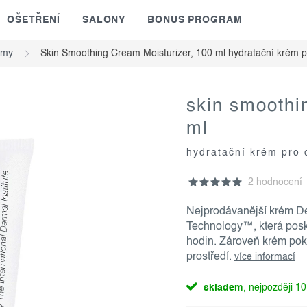
OŠETŘENÍ
SALONY
BONUS PROGRAM
émy
Skin Smoothing Cream Moisturizer, 100 ml
hydratační krém 
skin smoothi
ml
hydratační krém pro
2 hodnocení
Nejprodávanější krém De
Technology™, která posky
hodin. Zároveň krém poko
prostředí.
více informací
skladem
10