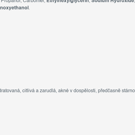
, Propanol, Carbomer,
Ethylhexylglycerin
,
Sodium Hydroxide
noxyethanol
.
dratovaná
,
citlivá a zarudlá
,
akné v dospělosti
,
předčasně stárno