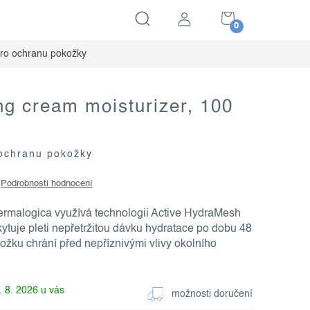
NÁKUPNÍ
KOŠÍK
pro ochranu pokožky
ng cream moisturizer, 100
 ochranu pokožky
Podrobnosti hodnocení
rmalogica využívá technologii Active HydraMesh
tuje pleti nepřetržitou dávku hydratace po dobu 48
žku chrání před nepříznivými vlivy okolního
. 8. 2026
možnosti doručení