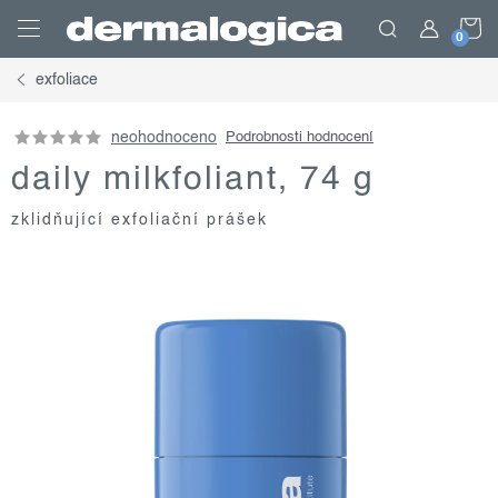
Přejít
N
na
obsah
exfoliace
K
neohodnoceno
Podrobnosti hodnocení
daily milkfoliant, 74 g
zklidňující exfoliační prášek