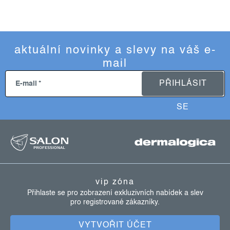
aktuální novinky a slevy na váš e-
mail
PŘIHLÁSIT
E-mail
SE
z
á
p
a
vip zóna
t
Přihlaste se pro zobrazení exkluzivních nabídek a slev
pro registrované zákazníky.
í
VYTVOŘIT ÚČET