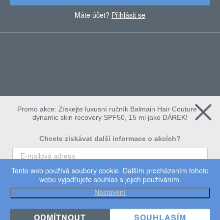
Máte účet?
Přihlásit se
Promo akce: Získejte luxusní ručník Balmain Hair Couture +
dynamic skin recovery SPF50, 15 ml jako DÁREK!
Chcete získávat další informace o akcích?
Tento web používá soubory cookie. Dalším procházením tohoto
To chci
webu vyjadřujete souhlas s jejich používáním.
Copyright 2026
Dermalogica
. Všechna práva vyhrazena.
Nastavení
Upravit nastavení cookies
×
Užijte si 15% slevu
ODMÍTNOUT
SOUHLASÍM