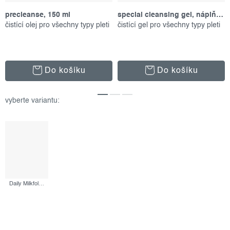
precleanse, 150 ml
special cleansing gel, náplň 500 ml
čistící olej pro všechny typy pleti
čistící gel pro všechny typy pleti
Do košíku
Do košíku
Daily Milkfoliant, 13 g