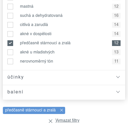
mastná
12
suchá a dehydratovaná
16
citlivá a zarudlá
14
akné v dospělosti
14
předčasně stárnoucí a zralá
12
akné u mladistvých
13
nerovnoměrný tón
11
účinky
balení
předčasně stárnoucí a zralá
Vymazat filtry