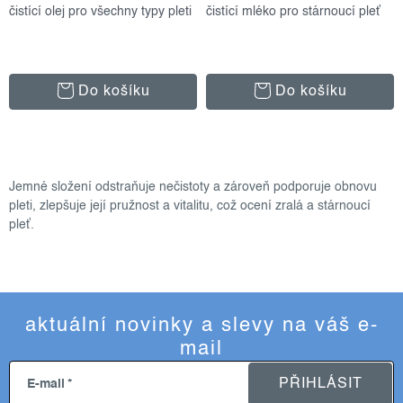
čistící olej pro všechny typy pleti
čistící mléko pro stárnoucí pleť
Do košíku
Do košíku
o
v
Jemné složení odstraňuje nečistoty a zároveň podporuje obnovu
l
pleti, zlepšuje její pružnost a vitalitu, což ocení zralá a stárnoucí
á
pleť.
d
a
c
í
aktuální novinky a slevy na váš e-
p
mail
r
v
PŘIHLÁSIT
E-mail
k