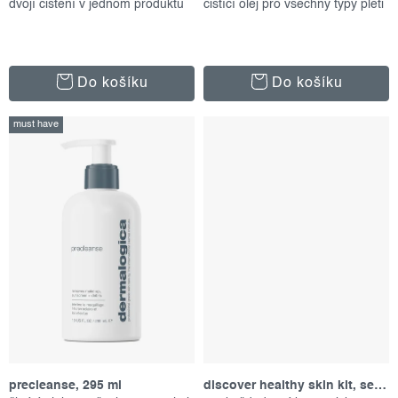
dvojí čištění v jednom produktu
čistící olej pro všechny typy pleti
Do košíku
Do košíku
must have
precleanse, 295 ml
discover healthy skin kit, set produktů