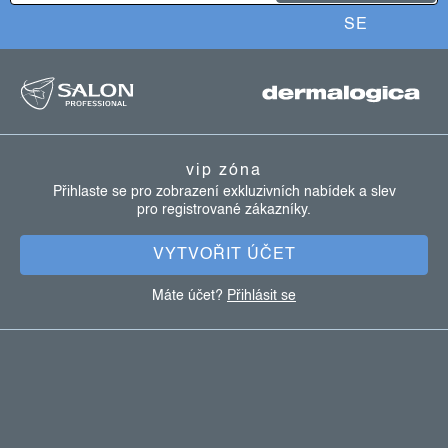
y
SE
v
z
ý
p
á
i
p
s
a
u
vip zóna
t
Přihlaste se pro zobrazení exkluzivních nabídek a slev
pro registrované zákazníky.
í
VYTVOŘIT ÚČET
Máte účet?
Přihlásit se