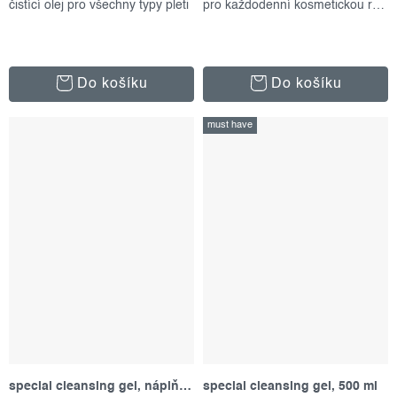
čistící olej pro všechny typy pleti
pro každodenní kosmetickou rutinu
Do košíku
Do košíku
must have
special cleansing gel, náplň 500 ml
special cleansing gel, 500 ml