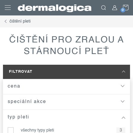
Přejít
N
na
obsah
čištění pleti
K
ČIŠTĚNÍ PRO ZRALOU A
STÁRNOUCÍ PLEŤ
FILTROVAT
cena
speciální akce
typ pleti
všechny typy pleti
3