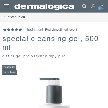
Přejít
N
na
obsah
čištění pleti
K
1 hodnocení
Podrobnosti hodnocení
special cleansing gel, 500
ml
čistící gel pro všechny typy pleti
bestseller
must have