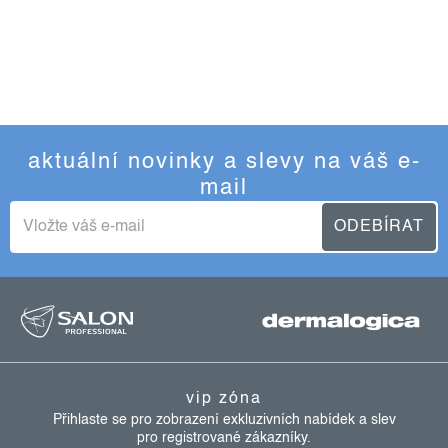
aktuální novinky a slevy na váš e-
mail
ODEBÍRAT
z
á
p
a
vip zóna
t
Přihlaste se pro zobrazení exkluzivních nabídek a slev
pro registrované zákazníky.
í