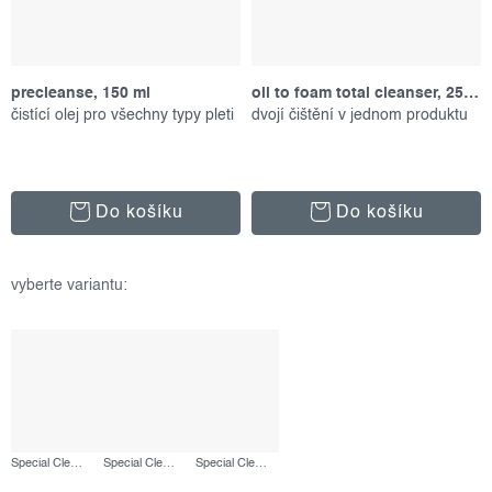
precleanse, 150 ml
oil to foam total cleanser, 250 ml
čistící olej pro všechny typy pleti
dvojí čištění v jednom produktu
Do košíku
Do košíku
Special Cleansing Gel, 50 ml
Special Cleansing Gel, 250 ml
Special Cleansing Gel, náplň 500 ml