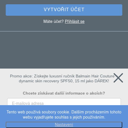
VYTVOŘIT ÚČET
Máte účet?
Přihlásit se
Promo akce: Získejte luxusní ručník Balmain Hair Couture +
dynamic skin recovery SPF50, 15 ml jako DÁREK!
Chcete získávat další informace o akcích?
Tento web používá soubory cookie. Dalším procházením tohoto
To chci
webu vyjadřujete souhlas s jejich používáním.
Copyright 2026
Dermalogica
. Všechna práva vyhrazena.
Nastavení