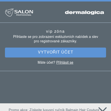
z
á
p
a
vip zóna
t
Přihlaste se pro zobrazení exkluzivních nabídek a slev
pro registrované zákazníky.
í
VYTVOŘIT ÚČET
Máte účet?
Přihlásit se
Promo akce: Získejte luxusní ručník Balmain Hair Couture +