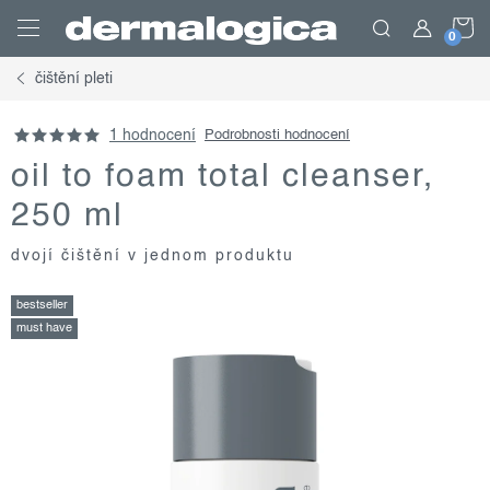
Přejít
N
na
obsah
čištění pleti
K
1 hodnocení
Podrobnosti hodnocení
oil to foam total cleanser,
250 ml
dvojí čištění v jednom produktu
bestseller
must have