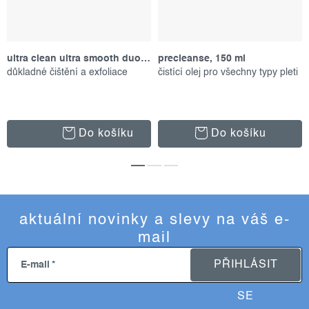
ultra clean ultra smooth duo, set produktů
precleanse, 150 ml
důkladné čištění a exfoliace
čistící olej pro všechny typy pleti
Do košíku
Do košíku
aktuální novinky a slevy na váš e-
mail
PŘIHLÁSIT
E-mail
SE