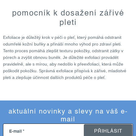
o
v
pomocník k dosažení zářivé
l
pleti
á
d
Exfoliace je důležitý krok v péči o pleť, který pomáhá odstranit
a
odumřelé kožní buňky a přináší mnoho výhod pro zdraví pleti.
c
Tento proces pomáhá zlepšit texturu pokožky, odstranit zátky v
í
pórech a zvýšit obnovu buněk. Je důležité exfoliaci provádět
p
pravidelně, ale s mírou, aby nedošlo k přeexfoliaci, která může
r
poškodit pokožku. Správná exfoliace přispívá k zářivé, mladistvé
v
pleti a zlepšuje účinnost dalších produktů péče o pleť.
k
y
v
ý
aktuální novinky a slevy na váš e-
p
i
mail
s
PŘIHLÁSIT
E-mail
u