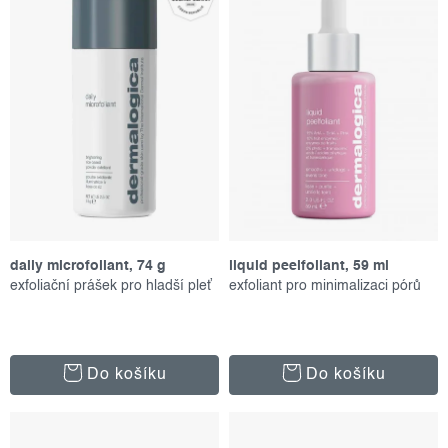
p
í
Abecedně
r
p
o
r
d
o
u
d
k
u
t
k
ů
t
ů
daily microfoliant, 74 g
liquid peelfoliant, 59 ml
exfoliační prášek pro hladší pleť
exfoliant pro minimalizaci pórů
Do košíku
Do košíku