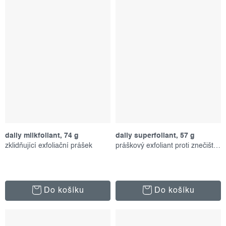
daily milkfoliant, 74 g
daily superfoliant, 57 g
zklidňující exfoliační prášek
práškový exfoliant proti znečištění
Do košíku
Do košíku