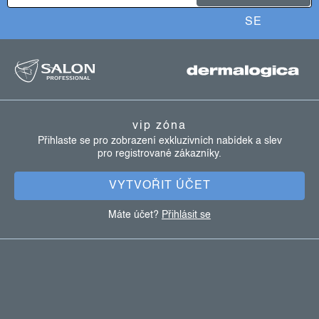
SE
z
á
p
a
vip zóna
t
Přihlaste se pro zobrazení exkluzivních nabídek a slev
pro registrované zákazníky.
í
VYTVOŘIT ÚČET
Máte účet?
Přihlásit se