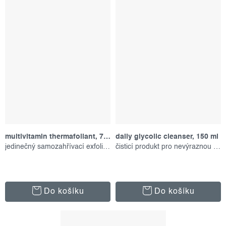
multivitamin thermafoliant, 75 ml
daily glycolic cleanser, 150 ml
jedinečný samozahřívací exfoliant
čisticí produkt pro nevýraznou pleť
Do košíku
Do košíku