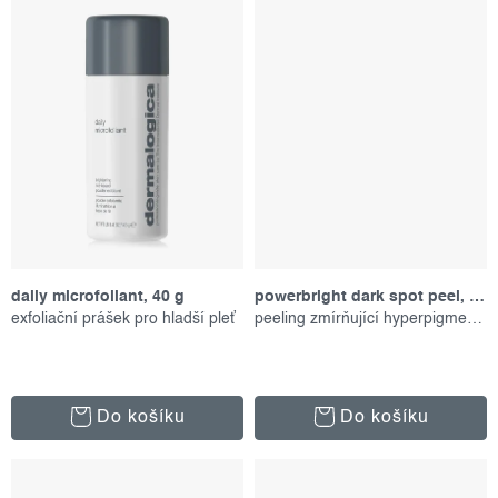
daily microfoliant, 40 g
powerbright dark spot peel, 50 ml
exfoliační prášek pro hladší pleť
peeling zmírňující hyperpigmentaci
Do košíku
Do košíku