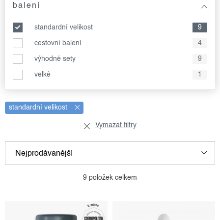
balení
standardní velikost
9
cestovní balení
4
výhodné sety
9
velké
1
standardní velikost
Vymazat filtry
v
ř
Nejprodávanější
ý
a
p
z
Nejlevnější
9
položek celkem
i
e
Nejdražší
s
n