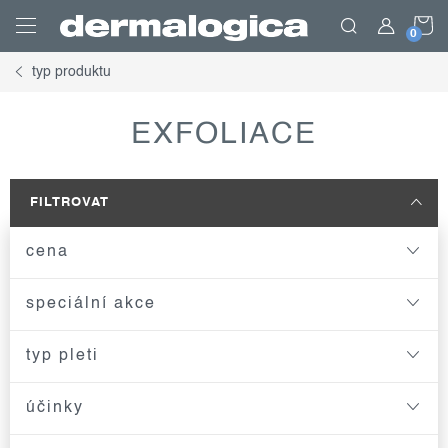
Přejít
N
na
obsah
typ produktu
K
EXFOLIACE
FILTROVAT
cena
speciální akce
typ pleti
účinky