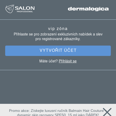
z
á
p
a
vip zóna
t
Přihlaste se pro zobrazení exkluzivních nabídek a slev
pro registrované zákazníky.
í
VYTVOŘIT ÚČET
Máte účet?
Přihlásit se
Promo akce: Získejte luxusní ručník Balmain Hair Couture +
dynamic skin recovery SPF50, 15 ml jako DÁREK!