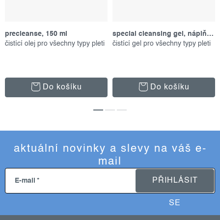
precleanse, 150 ml
special cleansing gel, náplň 500 ml
čistící olej pro všechny typy pleti
čistící gel pro všechny typy pleti
Do košíku
Do košíku
aktuální novinky a slevy na váš e-
mail
PŘIHLÁSIT
E-mail
SE