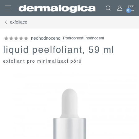
Přejít
N
na
obsah
exfoliace
K
neohodnoceno
Podrobnosti hodnocení
liquid peelfoliant, 59 ml
exfoliant pro minimalizaci pórů