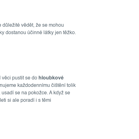
je důležité vědět, že se mohou
žky dostanou účinné látky jen těžko.
 věci pustit se do
hloubkové
ěnujeme každodennímu čištění tolik
a usadí se na pokožce. A když se
ti si ale poradí i s těmi