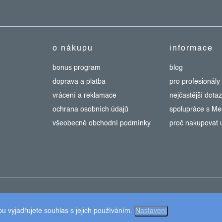
o nákupu
informace
bonus program
blog
doprava a platba
pro profesionály
vrácení a reklamace
nejčastější dota
ochrana osobních údajů
spolupráce s M
všeobecné obchodní podmínky
proč nakupovat 
Upravit nastavení cookies
 vyjadřujete souhlas s jejich používáním.
Nastavení