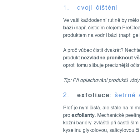
1. dvojí čištění
Ve vaší každodenní rutině by mělo
bázi
(např. čisticím olejem
PreCle
produktem na vodní bázi (např. g
A proč vůbec čistit dvakrát? Nech
produkt
nezvládne proniknout vš
oproti tomu slibuje preciznější očis
Tip: Při oplachování produktů vždy
2.
exfoliace
: šetrně
Pleť je nyní čistá, ale stále na n
pro
exfolianty
. Mechanické peeling
kožní bariéry, zvláště při častější
kyselinu glykolovou, salicylovou č