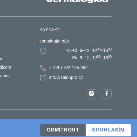
kontakt
kontaktujte nás
30
30
Po–Čt: 9–12, 12
–16
30
00
Pá: 9–12, 12
–15
zy
edicom
(+420) 724 165 994
u nás
info@salonpro.cz
ODMÍTNOUT
SOUHLASÍM