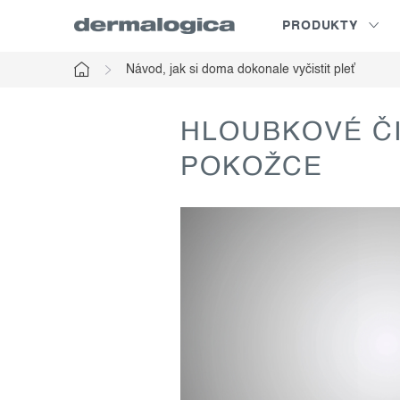
Přejít
PRODUKTY
na
obsah
Návod, jak si doma dokonale vyčistit pleť
Domů
HLOUBKOVÉ ČI
POKOŽCE