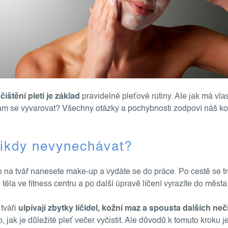
:
čištění pleti je základ
pravidelné pleťové rutiny. Ale jak má vl
m se vyvarovat? Všechny otázky a pochybnosti zodpoví náš k
 nikdy nevynechávat?
 na tvář nanesete make-up a vydáte se do práce. Po cestě se tro
těla ve fitness centru a po další úpravě líčení vyrazíte do města
 tváři
ulpívají zbytky líčidel, kožní maz a spousta dalších neč
jak je důležité pleť večer vyčistit. Ale důvodů k tomuto kroku j