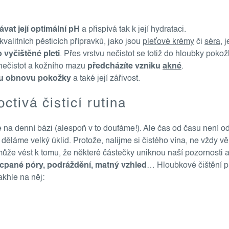
vat její optimální pH
a přispívá tak k její hydrataci.
valitních pěsticích přípravků, jako jsou
pleťové krémy
či
séra
, 
 vyčištěné pleti
. Přes vrstvu nečistot se totiž do hloubky poko
nečistot a kožního mazu
předcházíte vzniku
akné
.
ou obnovu pokožky
a také její zářivost.
ctivá čisticí rutina
e na denní bázi (alespoň v to doufáme!). Ale čas od času není od
ěláme velký úklid. Protože, nalijme si čistého vína, ne vždy v
může vést k tomu, že některé částečky uniknou naší pozornosti 
cpané póry, podráždění, matný vzhled
… Hloubkové čištění ple
akhle na něj: