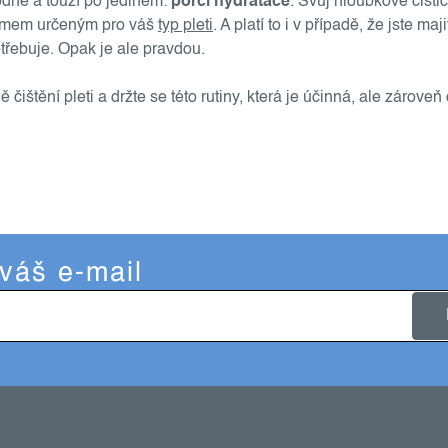
dně a touží po jediném:
porci hydratace
. Svůj hloubkově čistic
émem určeným pro váš
typ pleti
. A platí to i v případě, že jste maji
třebuje. Opak je ale pravdou.
štění pleti a držte se této rutiny, která je účinná, ale zároveň
 váš e-mail