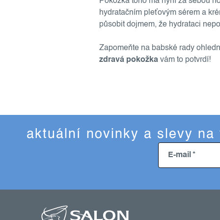
Pokožka toho má nyní za sebou ho
hydratačním pleťovým sérem a kr
působit dojmem, že hydrataci nepo
Zapomeňte na babské rady ohledně či
zdravá pokožka
vám to potvrdí!
aktuální novinky a slevy na
E-mail
z
á