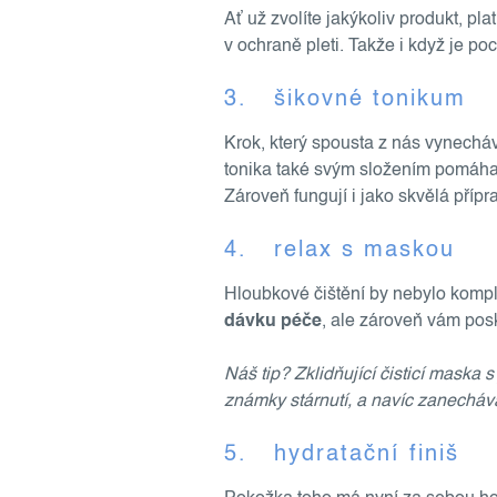
Ať už zvolíte jakýkoliv produkt, plat
v ochraně pleti. Takže i když je po
3. šikovné tonikum
Krok, který spousta z nás vynecháv
tonika také svým složením pomáhají
Zároveň fungují i jako skvělá pří
4. relax s maskou
Hloubkové čištění by nebylo komple
dávku péče
, ale zároveň vám pos
Náš tip? Zklidňující čisticí maska s
známky stárnutí, a navíc zanechá
5. hydratační finiš