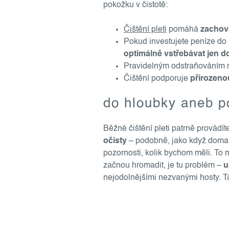
pokožku v čistotě:
Čištění pleti
pomáhá
zachová
Pokud investujete peníze do k
optimálně vstřebávat jen do
Pravidelným odstraňováním 
Čištění podporuje
přirozen
do hloubky aneb po
Běžné čištění pleti patrně provádít
očisty
– podobně, jako když doma d
pozornosti, kolik bychom měli. To 
začnou hromadit, je tu problém –
u
nejodolnějšími nezvanými hosty. T