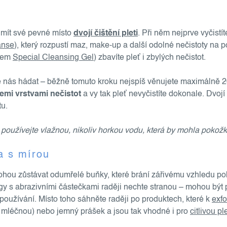
 mít své pevné místo
dvojí čištění pleti
. Při něm nejprve vyčist
anse
), který rozpustí maz, make-up a další odolné nečistoty na 
elem
Special Cleansing Gel
) zbavíte pleť i zbylých nečistot.
te nás hádat – běžně tomuto kroku nejspíš věnujete maximálně 2
emi vrstvami nečistot
a vy tak pleť nevyčistíte dokonale. Dvoj
tu.
 používejte vlažnou, nikoliv horkou vodu, která by mohla pokožk
 a s mírou
í mohou zůstávat odumřelé buňky, které brání zářivému vzhledu po
y s abrazivními částečkami raději nechte stranou – mohou být p
m používání. Místo toho sáhněte raději po produktech, které k
exfo
i mléčnou) nebo jemný prášek a jsou tak vhodné i pro
citlivou pl