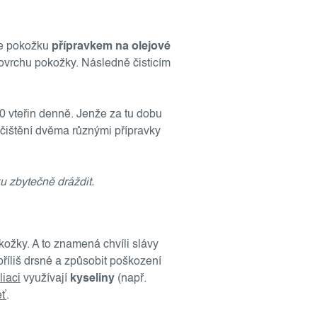
íte pokožku
přípravkem na olejové
povrchu pokožky. Následně čisticím
0 vteřin denně. Jenže za tu dobu
í čištění dvěma různými přípravky
u zbytečně dráždit.
kožky. A to znamená chvíli slávy
říliš drsné a způsobit poškození
liaci
využívají
kyseliny
(např.
eť
.