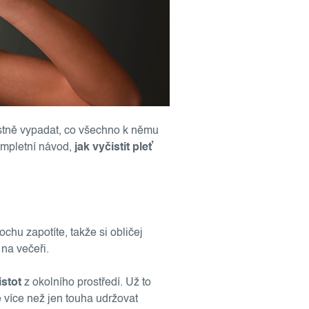
astně vypadat, co všechno k němu
ompletní návod,
jak vyčistit pleť
chu zapotíte, takže si obličej
 na večeři.
istot
z okolního prostředí. Už to
e více než jen touha udržovat