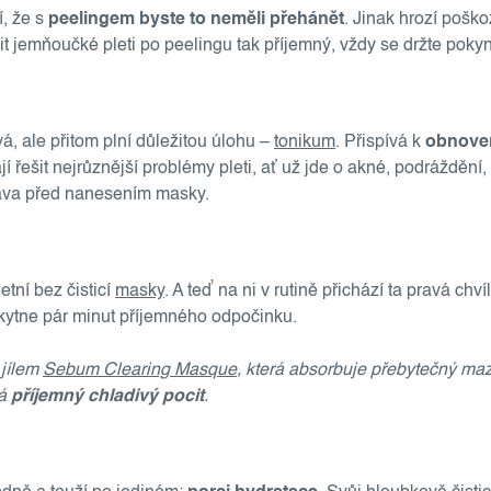
í, že s
peelingem byste to neměli přehánět
. Jinak hrozí poško
cit jemňoučké pleti po peelingu tak příjemný, vždy se držte poky
á, ale přitom plní důležitou úlohu –
tonikum
. Přispívá k
obnove
 řešit nejrůznější problémy pleti, ať už jde o akné, podráždění
prava před nanesením masky.
tní bez čisticí
masky
. A teď na ni v rutině přichází ta pravá c
kytne pár minut příjemného odpočinku.
 jílem
Sebum Clearing Masque
, která absorbuje přebytečný maz,
vá
příjemný chladivý pocit
.