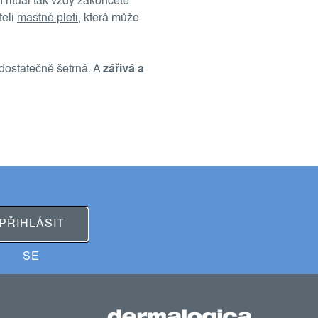
í rituál tak vždy zakončete
teli
mastné pleti
, která může
 dostatečně šetrná. A
zářivá a
PŘIHLÁSIT
SE