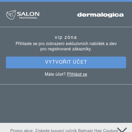
z
á
p
a
vip zóna
t
Přihlaste se pro zobrazení exkluzivních nabídek a slev
pro registrované zákazníky.
í
VYTVOŘIT ÚČET
Máte účet?
Přihlásit se
Promo akce: Získejte luxusní ručník Balmain Hair Couture +