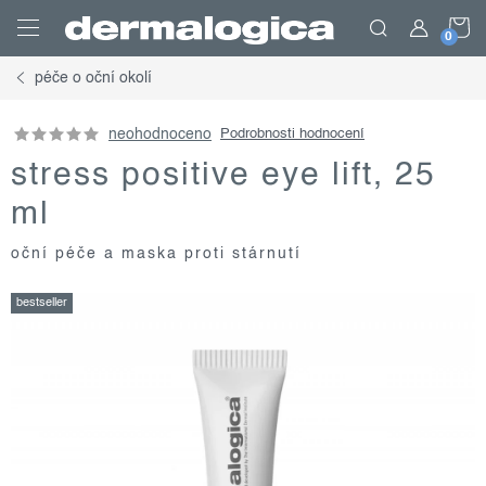
Přejít
N
na
obsah
péče o oční okolí
K
neohodnoceno
Podrobnosti hodnocení
stress positive eye lift, 25
ml
oční péče a maska proti stárnutí
bestseller