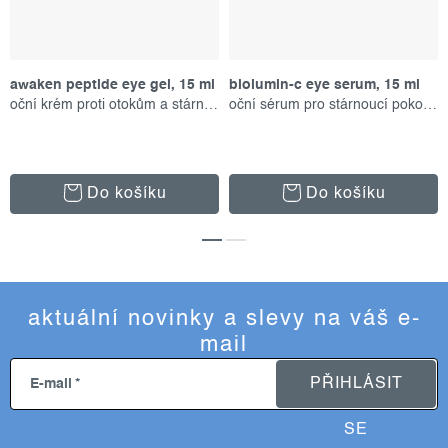
awaken peptide eye gel, 15 ml
biolumin-c eye serum, 15 ml
oční krém proti otokům a stárnutí
oční sérum pro stárnoucí pokožku
Do košíku
Do košíku
aktuální novinky a slevy na váš e-
mail
PŘIHLÁSIT
E-mail
SE