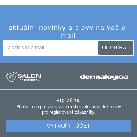
aktuální novinky a slevy na váš e-
mail
ODEBÍRAT
z
á
p
vip zóna
a
Přihlaste se pro zobrazení exkluzivních nabídek a slev
pro registrované zákazníky.
t
í
VYTVOŘIT ÚČET