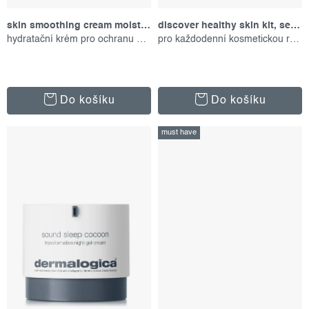
t
k
ů
t
skin smoothing cream moisturizer, 50 ml
discover healthy skin kit, set produktů
hydratační krém pro ochranu pokožky
pro každodenní kosmetickou rutinu
ů
Do košíku
Do košíku
must have