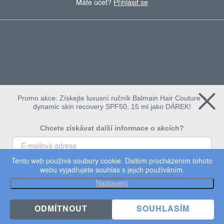
Máte účet?
Přihlásit se
Promo akce: Získejte luxusní ručník Balmain Hair Couture +
dynamic skin recovery SPF50, 15 ml jako DÁREK!
Chcete získávat další informace o akcích?
Tento web používá soubory cookie. Dalším procházením tohoto
To chci
webu vyjadřujete souhlas s jejich používáním.
Copyright 2026
Dermalogica
. Všechna práva vyhrazena.
Nastavení
Upravit nastavení cookies
×
Užijte si 15% slevu
ODMÍTNOUT
SOUHLASÍM