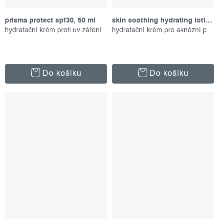
prisma protect spf30, 50 ml
skin soothing hydrating lotion, 59 ml
hydratační krém proti uv záření
hydratační krém pro aknózní pleť
Do košíku
Do košíku