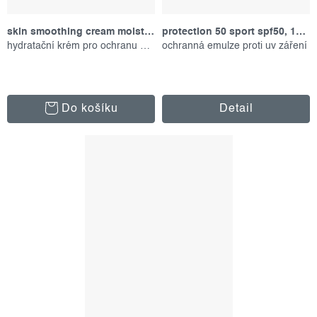
skin smoothing cream moisturizer, 15 ml
protection 50 sport spf50, 156 ml
hydratační krém pro ochranu pokožky
ochranná emulze proti uv záření
Do košíku
Detail