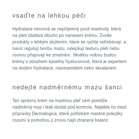
p
r
vsaďte na lehkou péči
v
k
Hydratace nerovná se nepříjemný pocit mastnoty, která
y
na pleti zůstává dlouho po nanesení krému. Zvolte
v
produkty s lehkým složením, které se rychle vstřebávají, a
ý
navíc regulují tvorbu mazu, vylepšují texturu pleti nebo
rovnou přispívají ke zmatnění. Skvělou volbou budou
p
krémy s obsahem kyseliny hyaluronové, která je expertem
i
na dodání hydratace, niacinamidem nebo skvalanem.
s
u
nedejte nadměrnému mazu šanci
Ten správný krém na mastnou pleť vám pomůže
nadměrný maz i lesk dostat pod kontrolu. Najděte ho mezi
přípravky Dermalogica, které potřebám mastné pokožky
rozumí a pomohou jí znovu najít ztracený balanc.