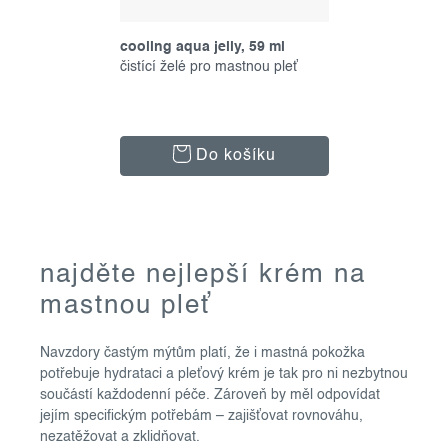
cooling aqua jelly, 59 ml
čistící želé pro mastnou pleť
Do košíku
o
najděte nejlepší krém na
v
mastnou pleť
l
á
Navzdory častým mýtům platí, že i mastná pokožka
d
potřebuje hydrataci a pleťový krém je tak pro ni nezbytnou
a
součástí každodenní péče. Zároveň by měl odpovídat
c
jejím specifickým potřebám – zajišťovat rovnováhu,
í
nezatěžovat a zklidňovat.