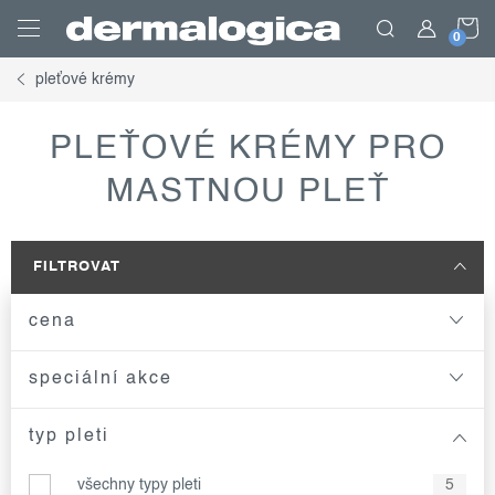
Přejít
N
na
obsah
pleťové krémy
K
PLEŤOVÉ KRÉMY PRO
MASTNOU PLEŤ
FILTROVAT
cena
speciální akce
typ pleti
všechny typy pleti
5