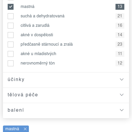
mastná
13
suchá a dehydratovaná
21
citlivá a zarudlá
16
akné v dospělosti
14
předčasně stárnoucí a zralá
23
akné u mladistvých
11
nerovnoměrný tón
12
účinky
tělová péče
balení
mastná