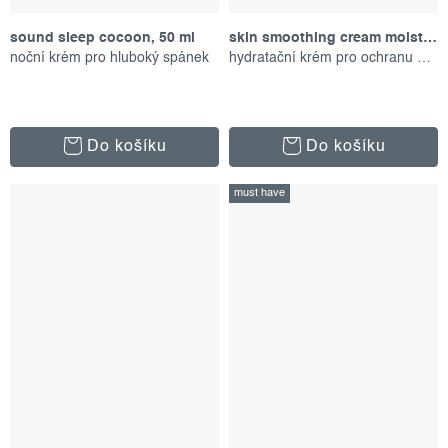
sound sleep cocoon, 50 ml
skin smoothing cream moisturizer, 150 ml
noční krém pro hluboký spánek
hydratační krém pro ochranu pokožky
Do košíku
Do košíku
must have