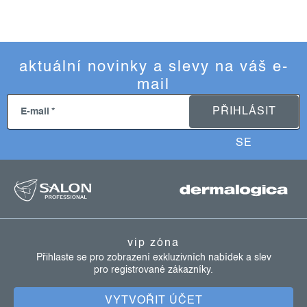
aktuální novinky a slevy na váš e-
mail
PŘIHLÁSIT
E-mail
SE
z
á
p
a
vip zóna
t
Přihlaste se pro zobrazení exkluzivních nabídek a slev
pro registrované zákazníky.
í
VYTVOŘIT ÚČET