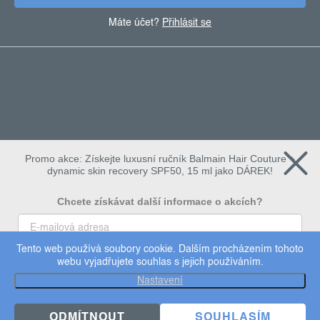
Máte účet?
Přihlásit se
Promo akce: Získejte luxusní ručník Balmain Hair Couture +
dynamic skin recovery SPF50, 15 ml jako DÁREK!
Chcete získávat další informace o akcích?
Tento web používá soubory cookie. Dalším procházením tohoto
To chci
webu vyjadřujete souhlas s jejich používáním.
Copyright 2026
Dermalogica
. Všechna práva vyhrazena.
Nastavení
Upravit nastavení cookies
×
Užijte si 15% slevu
ODMÍTNOUT
SOUHLASÍM