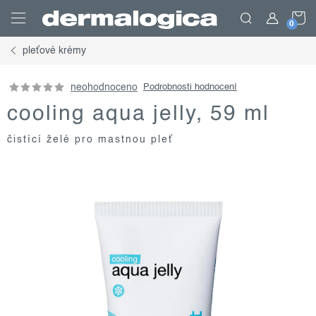
Přejít
N
na
obsah
pleťové krémy
K
neohodnoceno
Podrobnosti hodnocení
cooling aqua jelly, 59 ml
čistící želé pro mastnou pleť