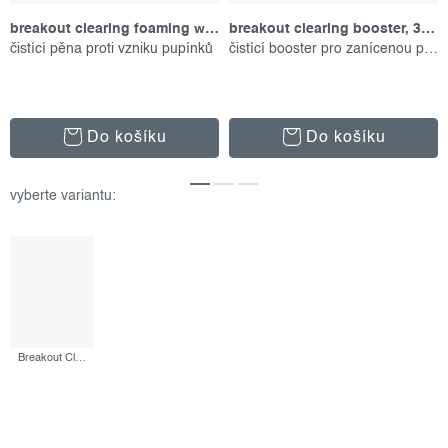
breakout clearing foaming wash, 177 ml
breakout clearing booster, 30 ml
čistící pěna proti vzniku pupínků
čistící booster pro zanícenou pleť
Do košíku
Do košíku
Breakout Clearing Kit, set produktů