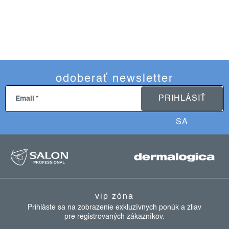
odoberať newsletter
PRIHLÁSIŤ
Email
SA
z
á
p
ä
vip zóna
t
Prihláste sa na zobrazenie exkluzívnych ponúk a zliav
pre registrovaných zákazníkov.
i