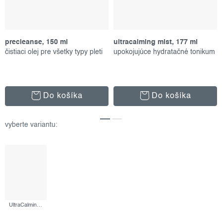
precleanse, 150 ml
ultracalming mist, 177 ml
čistiaci olej pre všetky typy pleti
upokojujúce hydratačné tonikum
Do košíka
Do košíka
UltraCalming Cleanser, 250 ml