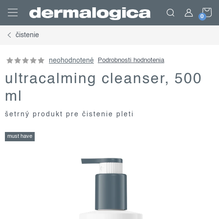
Prejsť
N
na
obsah
čistenie
K
neohodnotené
Podrobnosti hodnotenia
ultracalming cleanser, 500
ml
šetrný produkt pre čistenie pleti
must have