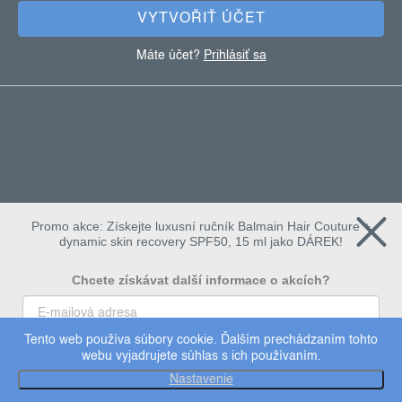
e
VYTVOŘIŤ ÚČET
Máte účet?
Prihlásiť sa
Promo akce: Získejte luxusní ručník Balmain Hair Couture +
dynamic skin recovery SPF50, 15 ml jako DÁREK!
Chcete získávat další informace o akcích?
Tento web používa súbory cookie. Ďalším prechádzaním tohto
To chci
webu vyjadrujete súhlas s ich používaním.
Copyright 2026
dermalogica
. Všetky práva vyhradené.
Nastavenie
Upraviť nastavenie cookies