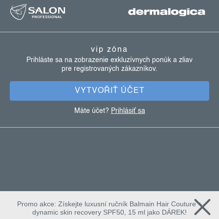
á
p
ä
vip zóna
t
Prihláste sa na zobrazenie exkluzívnych ponúk a zliav
pre registrovaných zákazníkov.
i
e
VYTVOŘIŤ ÚČET
Máte účet?
Prihlásiť sa
Promo akce: Získejte luxusní ručník Balmain Hair Couture +
dynamic skin recovery SPF50, 15 ml jako DÁREK!