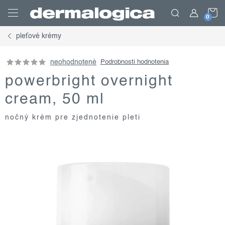
Prejsť
N
na
obsah
pleťové krémy
K
neohodnotené
Podrobnosti hodnotenia
powerbright overnight
cream, 50 ml
nočný krém pre zjednotenie pleti