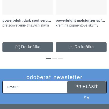
powerbright dark spot serum, 30 ml
powerbright moisturizer spf50, 50 ml
pre zosvetlenie tmavých škvŕn
krém na pigmentové škvrny
Do košíka
Do košíka
odoberať newsletter
PRIHLÁSIŤ
Email
SA
z