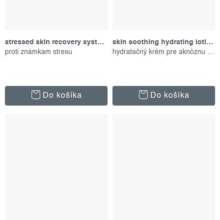
stressed skin recovery system, set produktov
skin soothing hydrating lotion, 59 ml
proti známkam stresu
hydratačný krém pre aknóznu pleť
Do košíka
Do košíka