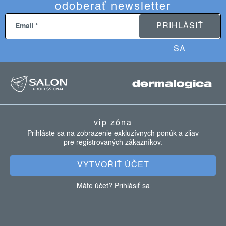
odoberať newsletter
e
p
PRIHLÁSIŤ
Email
r
v
SA
k
z
y
á
v
ý
p
p
ä
i
vip zóna
t
s
Prihláste sa na zobrazenie exkluzívnych ponúk a zliav
u
pre registrovaných zákazníkov.
i
e
VYTVOŘIŤ ÚČET
Máte účet?
Prihlásiť sa