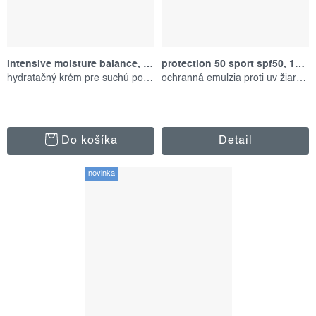
intensive moisture balance, 15 ml
protection 50 sport spf50, 156 ml
hydratačný krém pre suchú pokožku
ochranná emulzia proti uv žiareniu
Do košíka
Detail
novinka