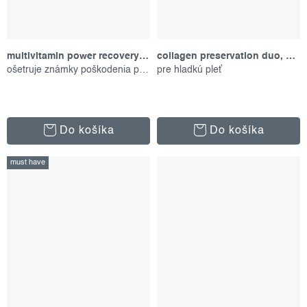
multivitamin power recovery cream, 50 ml
collagen preservation duo, darčekový set
ošetruje známky poškodenia pleti
pre hladkú pleť
Do košíka
Do košíka
must have