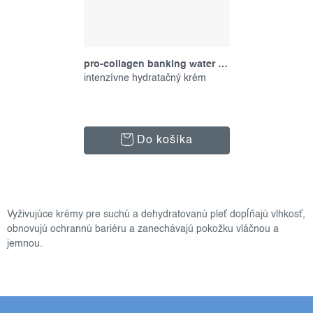
pro-collagen banking water cream, 50 ml
intenzívne hydratačný krém
Do košíka
o
v
Vyživujúce krémy pre suchú a dehydratovanú pleť dopĺňajú vlhkosť,
l
obnovujú ochrannú bariéru a zanechávajú pokožku vláčnou a
á
jemnou.
d
a
c
i