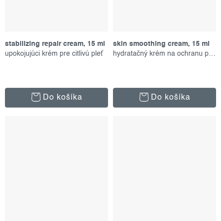
stabilizing repair cream, 15 ml
skin smoothing cream, 15 ml
upokojujúci krém pre citlivú pleť
hydratačný krém na ochranu pokožky
Do košíka
Do košíka