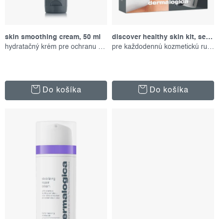
t
u
o
k
v
t
skin smoothing cream, 50 ml
discover healthy skin kit, set produktov
o
hydratačný krém pre ochranu pokožky
pre každodennú kozmetickú rutinu
v
Do košíka
Do košíka