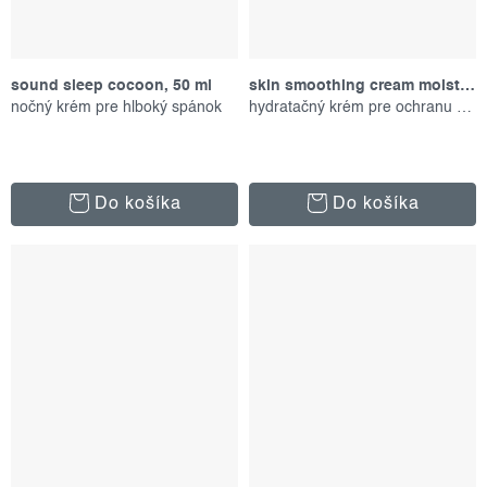
sound sleep cocoon, 50 ml
skin smoothing cream moisturizer, 150 ml
nočný krém pre hlboký spánok
hydratačný krém pre ochranu pokožky
Do košíka
Do košíka