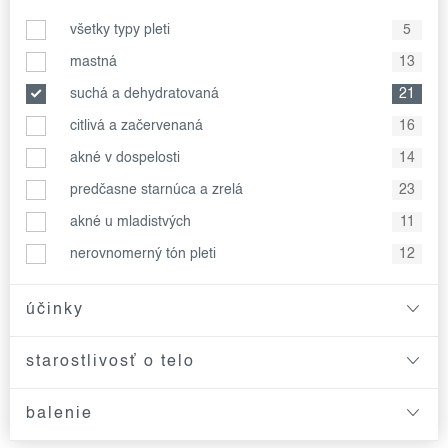
všetky typy pleti
5
mastná
13
suchá a dehydratovaná
21
citlivá a začervenaná
16
akné v dospelosti
14
predčasne starnúca a zrelá
23
akné u mladistvých
11
nerovnomerný tón pleti
12
účinky
starostlivosť o telo
balenie