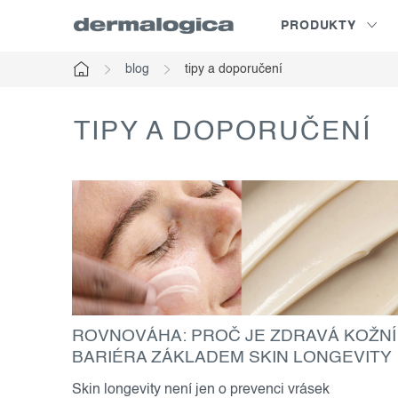
Přejít
PRODUKTY
na
obsah
blog
tipy a doporučení
Domů
TIPY A DOPORUČENÍ
v
ý
p
i
s
č
ROVNOVÁHA: PROČ JE ZDRAVÁ KOŽNÍ
l
BARIÉRA ZÁKLADEM SKIN LONGEVITY
á
Skin longevity není jen o prevenci vrásek