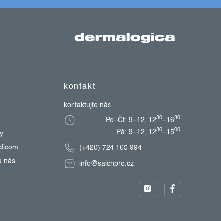
kontakt
kontaktujte nás
30
30
Po–Čt: 9–12, 12
–16
30
00
Pá: 9–12, 12
–15
zy
edicom
(+420) 724 165 994
u nás
info@salonpro.cz