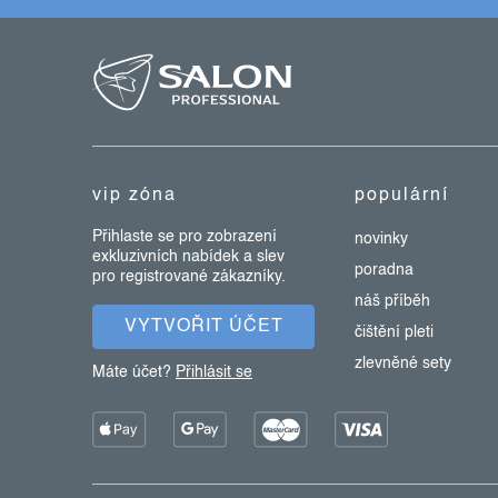
k
z
y
á
v
ý
p
p
a
i
t
s
vip zóna
populární
u
í
Přihlaste se pro zobrazení
novinky
exkluzivních nabídek a slev
poradna
pro registrované zákazníky.
náš příběh
VYTVOŘIT ÚČET
čištění pleti
zlevněné sety
Máte účet?
Přihlásit se