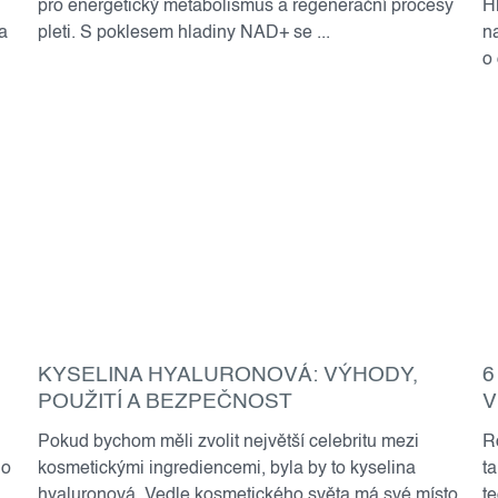
pro energetický metabolismus a regenerační procesy
H
a
pleti. S poklesem hladiny NAD+ se ...
n
o
KYSELINA HYALURONOVÁ: VÝHODY,
6
POUŽITÍ A BEZPEČNOST
V
Pokud bychom měli zvolit největší celebritu mezi
R
ho
kosmetickými ingrediencemi, byla by to kyselina
t
hyaluronová. Vedle kosmetického světa má své místo
t