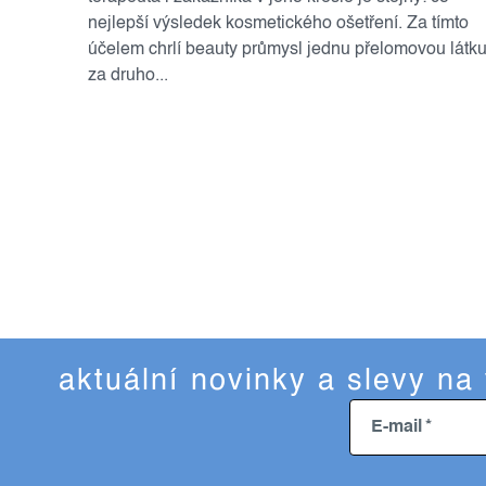
nejlepší výsledek kosmetického ošetření. Za tímto
účelem chrlí beauty průmysl jednu přelomovou látk
za druho...
s
o
t
v
r
l
á
á
n
k
d
o
a
v
c
á
aktuální novinky a slevy na
í
n
í
p
E-mail
r
v