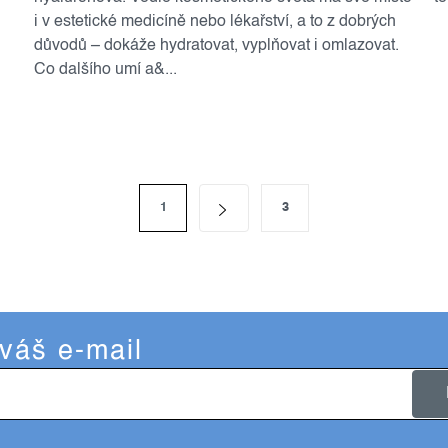
i v estetické medicíně nebo lékařství, a to z dobrých
u
důvodů – dokáže hydratovat, vyplňovat i omlazovat.
Co dalšího umí a&...
1
3
 váš e-mail