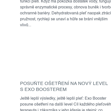
funkci pleti. Když má pokožka dostatek vody, fungují
správně enzymatické procesy, obnova buněk i tvorb
ochranné bariéry. Dehydratovaná pleť naopak ztrácí
pružnost, rychleji se unaví a hůře se brání vnějším
vlivů...
POSUŇTE OŠETŘENÍ NA NOVÝ LEVEL
S EXO BOOSTEREM
Ještě lepší výsledky, ještě lepší pleť: Exo Booster
posune ošetření na další level Cíl každého pleťové
terapeuta i zákazníka v jeho křesle je stejný: co