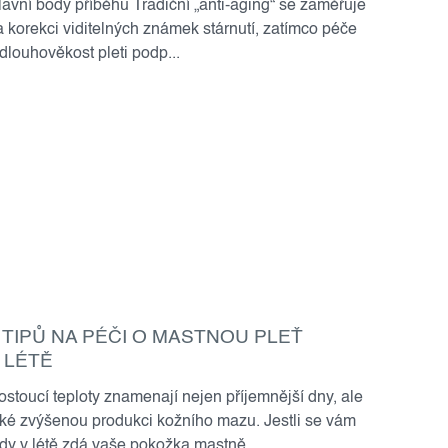
lavní body příběhu Tradiční „anti-aging“ se zaměřuje
a korekci viditelných známek stárnutí, zatímco péče
 dlouhověkost pleti podp...
 TIPŮ NA PÉČI O MASTNOU PLEŤ
 LÉTĚ
ostoucí teploty znamenají nejen příjemnější dny, ale
aké zvýšenou produkci kožního mazu. Jestli se vám
edy v létě zdá vaše pokožka mastně...