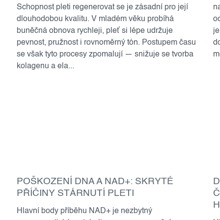
Schopnost pleti regenerovat se je zásadní pro její
n
dlouhodobou kvalitu. V mladém věku probíhá
o
buněčná obnova rychleji, pleť si lépe udržuje
j
pevnost, pružnost i rovnoměrný tón. Postupem času
d
se však tyto procesy zpomalují — snižuje se tvorba
m
kolagenu a ela...
POŠKOZENÍ DNA A NAD+: SKRYTÉ
D
PŘÍČINY STÁRNUTÍ PLETI
Č
H
Hlavní body příběhu NAD+ je nezbytný