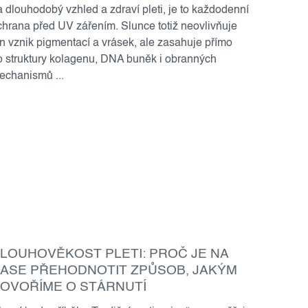
a dlouhodobý vzhled a zdraví pleti, je to každodenní
chrana před UV zářením. Slunce totiž neovlivňuje
en vznik pigmentací a vrásek, ale zasahuje přímo
o struktury kolagenu, DNA buněk i obranných
echanismů ...
LOUHOVĚKOST PLETI: PROČ JE NA
ASE PŘEHODNOTIT ZPŮSOB, JAKÝM
OVOŘÍME O STÁRNUTÍ