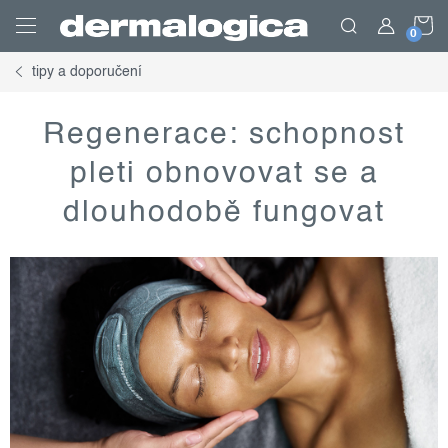
Přejít
N
na
obsah
tipy a doporučení
K
Regenerace: schopnost
pleti obnovovat se a
dlouhodobě fungovat