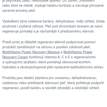
je psychická zátěž, nedostatek spánku, UV záření, znečištění
nebo život ve městě, zvyšuje hladinu kortizolu a narušuje přirozené
opravné procesy pleti.
Výsledkem bývá oslabená bariéra, dehydratace, mdlý vzhled, ztráta
pružnosti i zvýšená citlivost. Pleť pod chronickým stresem se navíc
regeneruje pomaleji a je náchylnější k předčasnému stárnutí.
Právě proto je důležité regeneraci aktivně podporovat pomocí
produktů zaměřených na obnovu a posílení odolnosti pleti.
MultiVitamin Power Recovery Masque
a
MultiVitamin Power
Recovery Cream
kombinují vitaminy A, C a E s regeneračními
a vyživujícími složkami, které pomáhají obnovovat komfort,
hydrataci a obranyschopnost pleti vystavené každodennímu stresu.
Produkty jsou ideální zejména pro unavenou, dehydratovanou,
oslabenou nebo předčasně stárnoucí pleť, která potřebuje podpořit
regeneraci, posílit bariéru a navrátit zdravější a odolnější vzhled.