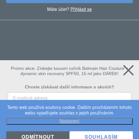
Máte účet?
Přihlásit se
Promo akce: Získejte luxusní ručník Balmain Hair Couture +
dynamic skin recovery SPF50, 15 ml jako DÁREK!
Chcete získávat další informace o akcích?
Tento web používá soubory cookie. Dalším procházením tohoto
To chci
webu vyjadřujete souhlas s jejich používáním.
Copyright 2026
Dermalogica
. Všechna práva vyhrazena.
Nastavení
Upravit nastavení cookies
×
Užijte si 15% slevu
ODMÍTNOUT
SOUHLASÍM