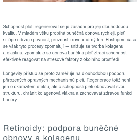
Schopnost pleti regenerovat se je zásadní pro její dlouhodobou
kvalitu. V mladém věku probíhá buněčná obnova rychleji, pleť
si lépe udržuje pevnost, pružnost i rovnoměrný tón. Postupem času
se však tyto procesy zpomalují — snižuje se tvorba kolagenu
a elastinu, zpomaluje se obnova buněk a pleť ztrácí schopnost
efektivně reagovat na stresové faktory z okolního prostředí.
Longevity přístup se proto zaměřuje na dlouhodobou podporu
přirozených opravných mechanismů pleti. Regenerace totiž není
jen o okamžitém efektu, ale o schopnosti pleti obnovovat svou
strukturu, chránit kolagenová vlákna a zachovávat zdravou funkci
bariéry.
Retinoidy: podpora buněčné
obnovy a kolagenu