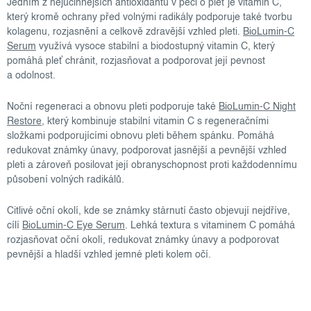
Jedním z nejúčinnějších antioxidantů v péči o pleť je vitamin C,
který kromě ochrany před volnými radikály podporuje také tvorbu
kolagenu, rozjasnění a celkově zdravější vzhled pleti.
BioLumin-C
Serum
využívá vysoce stabilní a biodostupný vitamin C, který
pomáhá pleť chránit, rozjasňovat a podporovat její pevnost
a odolnost.
Noční regeneraci a obnovu pleti podporuje také
BioLumin-C Night
Restore
, který kombinuje stabilní vitamin C s regeneračními
složkami podporujícími obnovu pleti během spánku. Pomáhá
redukovat známky únavy, podporovat jasnější a pevnější vzhled
pleti a zároveň posilovat její obranyschopnost proti každodennímu
působení volných radikálů.
Citlivé oční okolí, kde se známky stárnutí často objevují nejdříve,
cílí
BioLumin-C Eye Serum
. Lehká textura s vitaminem C pomáhá
rozjasňovat oční okolí, redukovat známky únavy a podporovat
pevnější a hladší vzhled jemné pleti kolem očí.