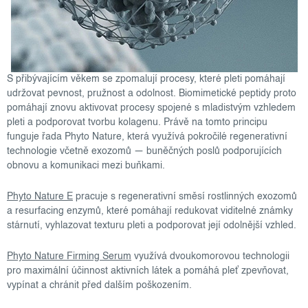
S přibývajícím věkem se zpomalují procesy, které pleti pomáhají
udržovat pevnost, pružnost a odolnost. Biomimetické peptidy proto
pomáhají znovu aktivovat procesy spojené s mladistvým vzhledem
pleti a podporovat tvorbu kolagenu. Právě na tomto principu
funguje řada Phyto Nature, která využívá pokročilé regenerativní
technologie včetně exozomů — buněčných poslů podporujících
obnovu a komunikaci mezi buňkami.
Phyto Nature E
pracuje s regenerativní směsí rostlinných exozomů
a resurfacing enzymů, které pomáhají redukovat viditelné známky
stárnutí, vyhlazovat texturu pleti a podporovat její odolnější vzhled.
Phyto Nature Firming Serum
využívá dvoukomorovou technologii
pro maximální účinnost aktivních látek a pomáhá pleť zpevňovat,
vypínat a chránit před dalším poškozením.