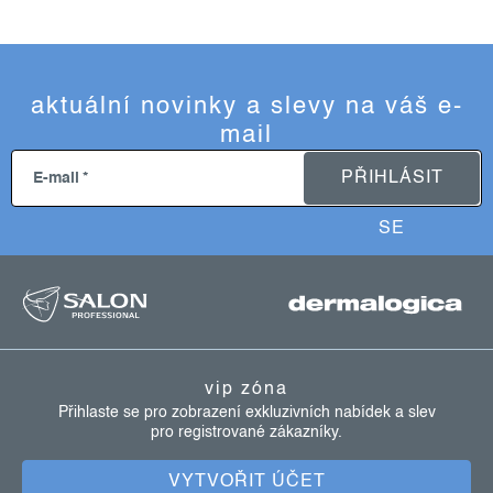
aktuální novinky a slevy na váš e-
mail
PŘIHLÁSIT
E-mail
SE
z
á
p
a
vip zóna
t
Přihlaste se pro zobrazení exkluzivních nabídek a slev
pro registrované zákazníky.
í
VYTVOŘIT ÚČET