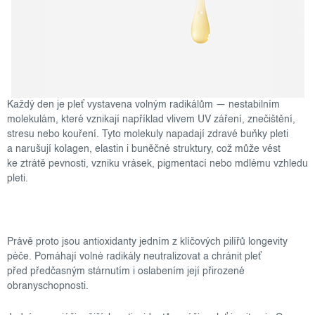
Každý den je pleť vystavena volným radikálům — nestabilním
molekulám, které vznikají například vlivem UV záření, znečištění,
stresu nebo kouření. Tyto molekuly napadají zdravé buňky pleti
a narušují kolagen, elastin i buněčné struktury, což může vést
ke ztrátě pevnosti, vzniku vrásek, pigmentací nebo mdlému vzhledu
pleti.
Právě proto jsou antioxidanty jedním z klíčových pilířů longevity
péče. Pomáhají volné radikály neutralizovat a chránit pleť
před předčasným stárnutím i oslabením její přirozené
obranyschopnosti.