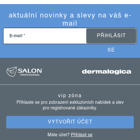
aktuální novinky a slevy na váš e-
mail
PŘIHLÁSIT
E-mail
SE
z
á
p
a
vip zóna
t
Přihlaste se pro zobrazení exkluzivních nabídek a slev
pro registrované zákazníky.
í
VYTVOŘIT ÚČET
Máte účet?
Přihlásit se