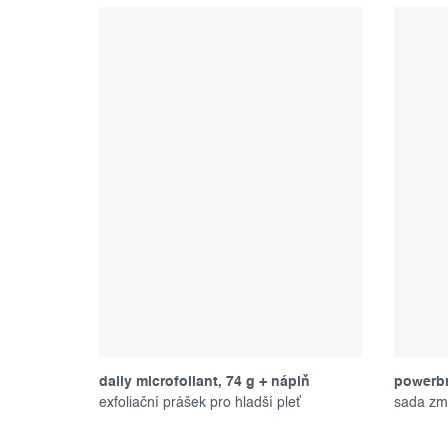
daily microfoliant, 74 g + náplň
powerbr
exfoliační prášek pro hladší pleť
produk
sada zmí