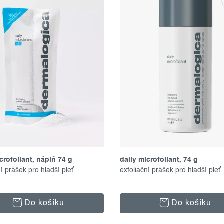
crofoliant, náplň 74 g
daily microfoliant, 74 g
ní prášek pro hladší pleť
exfoliační prášek pro hladší pleť
Do košíku
Do košíku