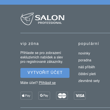
k
z
y
v
á
ý
p
p
a
i
s
t
u
vip zóna
populární
í
Přihlaste se pro zobrazení
novinky
exkluzivních nabídek a slev
poradna
pro registrované zákazníky.
náš příběh
VYTVOŘIT ÚČET
čištění pleti
zlevněné sety
Máte účet?
Přihlásit se