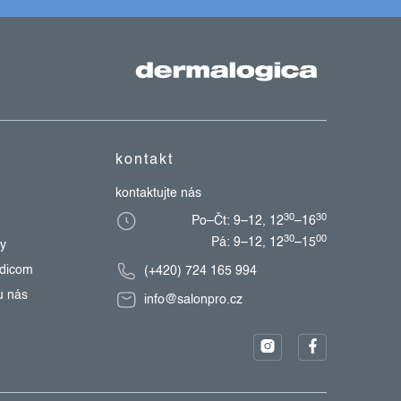
kontakt
kontaktujte nás
30
30
Po–Čt: 9–12, 12
–16
30
00
Pá: 9–12, 12
–15
zy
edicom
(+420) 724 165 994
u nás
info@salonpro.cz