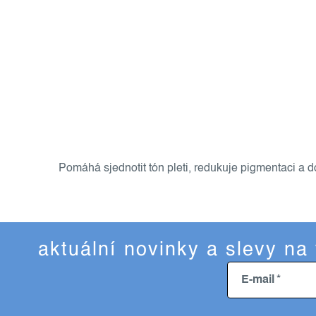
o
v
l
Pomáhá sjednotit tón pleti, redukuje pigmentaci a
á
d
a
c
aktuální novinky a slevy na
í
p
E-mail
r
v