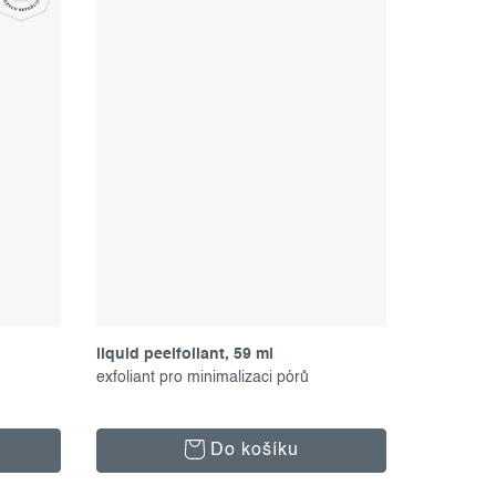
liquid peelfoliant, 59 ml
exfoliant pro minimalizaci pórů
Do košíku