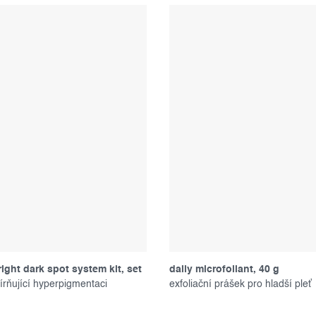
ight dark spot system kit, set
daily microfoliant, 40 g
tů
rňující hyperpigmentaci
exfoliační prášek pro hladší pleť