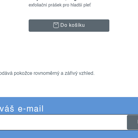
exfoliační prášek pro hladší pleť
Do košíku
 dodává pokožce rovnoměrný a zářivý vzhled.
 váš e-mail