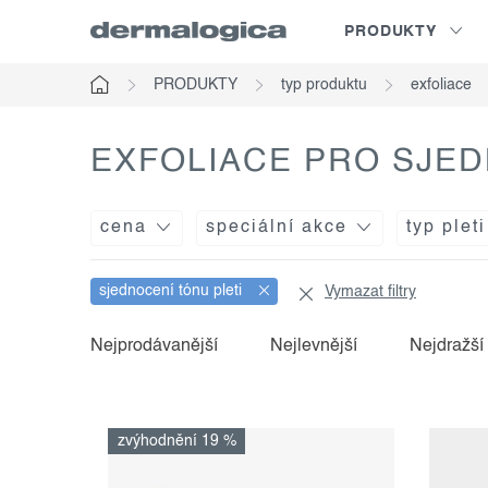
Přejít
PRODUKTY
na
obsah
PRODUKTY
typ produktu
exfoliace
Domů
EXFOLIACE PRO SJED
cena
speciální akce
typ pleti
sjednocení tónu pleti
Vymazat filtry
v
ř
Nejprodávanější
Nejlevnější
Nejdražší
ý
a
p
z
zvýhodnění 19 %
i
e
s
n