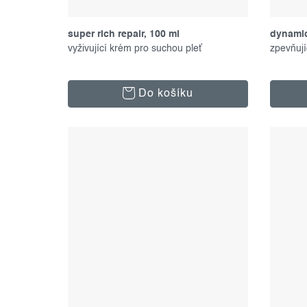
super rich repair, 100 ml
dynamic
vyživující krém pro suchou pleť
zpevňují
Do košíku