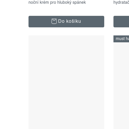
noční krém pro hluboký spánek
150 ml
hydrata
Do košíku
must h