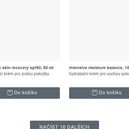
 skin recovery spf50, 50 ml
intensive moisture balance, 1
cí krém pro zralou pokožku
hydratační krém pro suchou pok
Do košíku
Do košíku
NAČÍST 16 DALŠÍCH