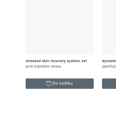
stressed skin recovery system, set
dynamic
produktů
proti známkám stresu
zpevňují
Do košíku
o