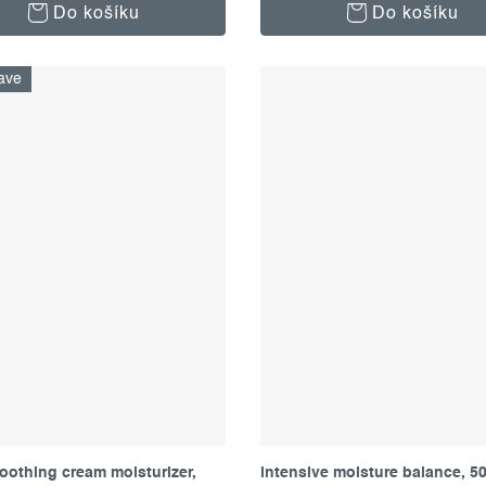
Do košíku
Do košíku
ave
oothing cream moisturizer,
intensive moisture balance, 5