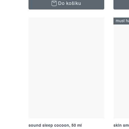
Do košíku
must h
sound sleep cocoon, 50 ml
skin sm