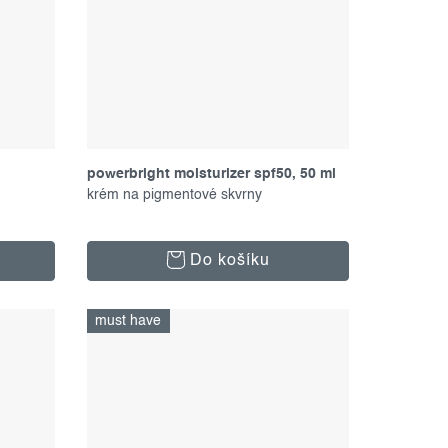
powerbright moisturizer spf50, 50 ml
krém na pigmentové skvrny
Do košíku
must have