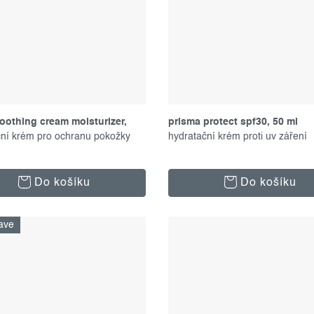
oothing cream moisturizer,
prisma protect spf30, 50 ml
ční krém pro ochranu pokožky
hydratační krém proti uv záření
Do košíku
Do košíku
ave