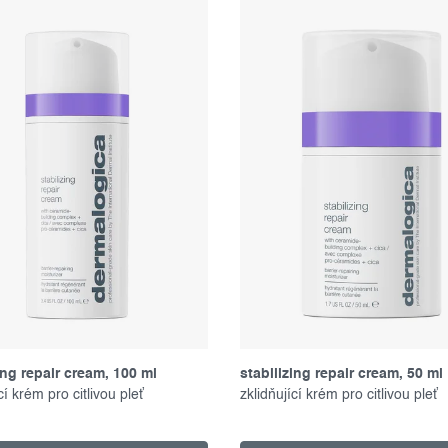
ing repair cream, 100 ml
stabilizing repair cream, 50 ml
cí krém pro citlivou pleť
zklidňující krém pro citlivou pleť