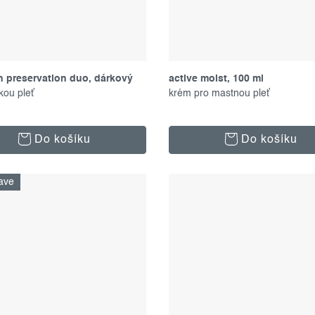
n preservation duo, dárkový
active moist, 100 ml
kou pleť
krém pro mastnou pleť
Do košíku
Do košíku
ave