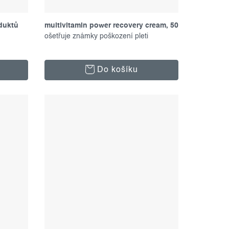
duktů
multivitamin power recovery cream, 50
ml
ošetřuje známky poškození pleti
u
Do košíku