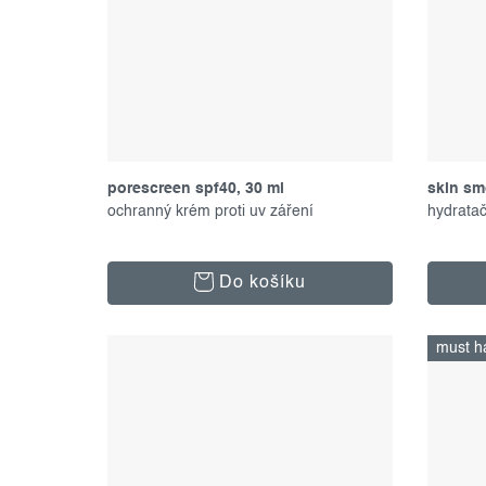
porescreen spf40, 30 ml
skin sm
ochranný krém proti uv záření
100 ml
hydrata
Do košíku
must h