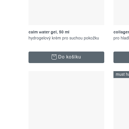
calm water gel, 50 ml
collage
hydrogelový krém pro suchou pokožku
set
pro hlad
Do košíku
must h