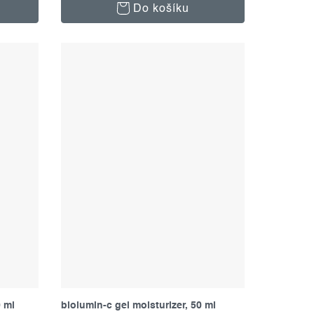
Do košíku
0 ml
biolumin-c gel moisturizer, 50 ml