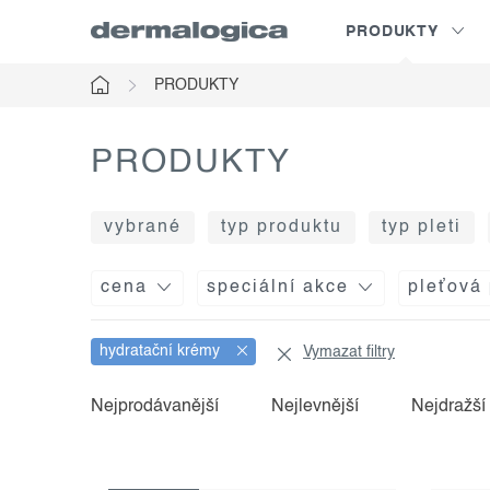
Přejít
PRODUKTY
na
obsah
PRODUKTY
Domů
PRODUKTY
vybrané
typ produktu
typ pleti
cena
speciální akce
pleťová
hydratační krémy
Vymazat filtry
v
ř
Nejprodávanější
Nejlevnější
Nejdražší
ý
a
p
z