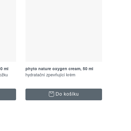
00 ml
phyto nature oxygen cream, 50 ml
ožku
hydratační zpevňující krém
Do košíku