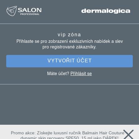
z
v
ý
á
p
p
i
a
s
vip zóna
u
t
Přihlaste se pro zobrazení exkluzivních nabídek a slev
pro registrované zákazníky.
í
VYTVOŘIT ÚČET
Máte účet?
Přihlásit se
Promo akce: Získejte luxusní ručník Balmain Hair Couture +
dynamic skin recovery SPF50, 15 ml jako DÁREK!