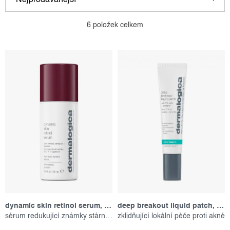
Nejprodávanější
ý
a
p
z
Nejlevnější
6
položek celkem
i
e
Nejdražší
s
n
p
í
Abecedně
r
p
o
r
d
o
u
d
k
u
t
k
ů
t
ů
dynamic skin retinol serum, 30 ml
deep breakout liquid patch, 15 ml
sérum redukující známky stárnutí
zklidňující lokální péče proti akné