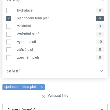
hydratace
8
sjednocení tónu pleti
6
zklidnění
3
zmírnění akné
4
vypnutí pleti
10
zářivá pleť
5
zpevnění pleti
6
balení
sjednocení tónu pleti
Vymazat filtry
v
ř