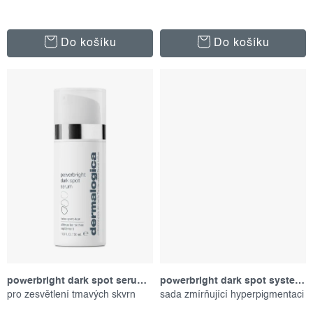
Do košíku
Do košíku
powerbright dark spot serum, 30 ml
powerbright dark spot system kit, set produktů
pro zesvětlení tmavých skvrn
sada zmírňující hyperpigmentaci