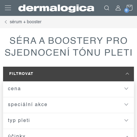
Přejít
N
na
obsah
sérum + booster
K
SÉRA A BOOSTERY PRO
SJEDNOCENÍ TÓNU PLETI
FILTROVAT
cena
speciální akce
typ pleti
účinky