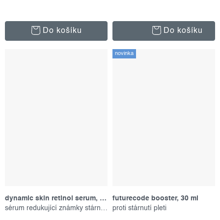
Do košíku
Do košíku
novinka
dynamic skin retinol serum, 10 ml
futurecode booster, 30 ml
sérum redukující známky stárnutí
proti stárnutí pleti