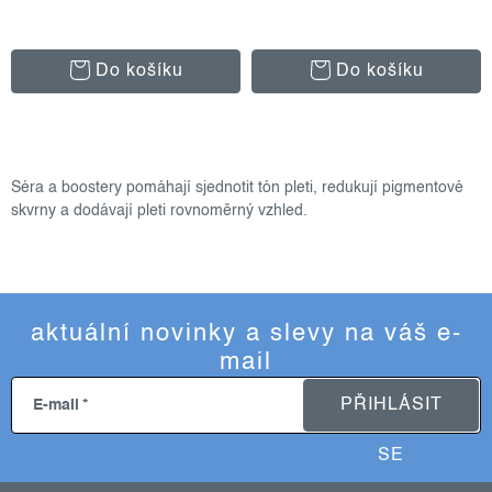
Do košíku
Do košíku
o
v
Séra a boostery pomáhají sjednotit tón pleti, redukují pigmentové
l
skvrny a dodávají pleti rovnoměrný vzhled.
á
d
a
c
aktuální novinky a slevy na váš e-
í
mail
p
r
PŘIHLÁSIT
E-mail
v
k
SE
y