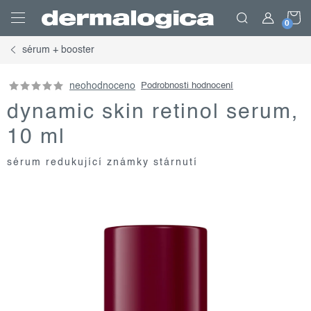
Přejít
N
na
obsah
sérum + booster
K
neohodnoceno
Podrobnosti hodnocení
dynamic skin retinol serum,
10 ml
sérum redukující známky stárnutí