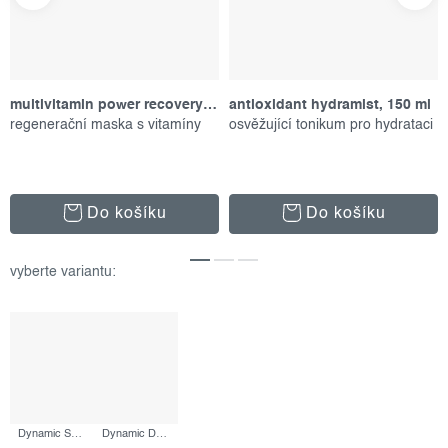
multivitamin power recovery masque, 75 ml
antioxidant hydramist, 150 ml
regenerační maska s vitamíny
osvěžující tonikum pro hydrataci
Do košíku
Do košíku
Dynamic Skin Retinol Serum, 30 ml
Dynamic Defense Duo, set produktů