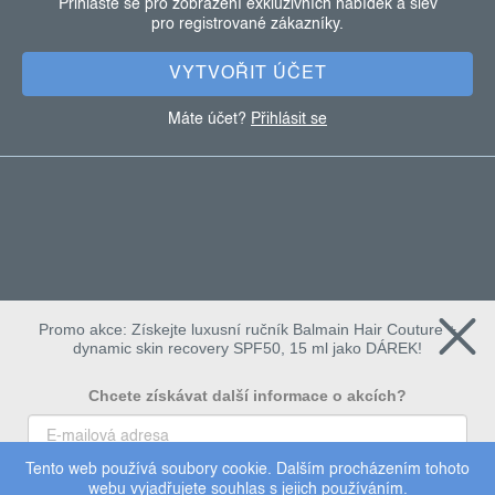
Přihlaste se pro zobrazení exkluzivních nabídek a slev
pro registrované zákazníky.
í
VYTVOŘIT ÚČET
Máte účet?
Přihlásit se
Promo akce: Získejte luxusní ručník Balmain Hair Couture +
dynamic skin recovery SPF50, 15 ml jako DÁREK!
Chcete získávat další informace o akcích?
Tento web používá soubory cookie. Dalším procházením tohoto
To chci
webu vyjadřujete souhlas s jejich používáním.