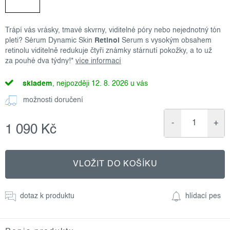
Trápí vás vrásky, tmavé skvrny, viditelné póry nebo nejednotný tón
pleti? Sérum Dynamic Skin
Retinol
Serum s vysokým obsahem
retinolu viditelně redukuje čtyři známky stárnutí pokožky, a to už
za pouhé dva týdny!*
více informací
skladem
12. 8. 2026
možnosti doručení
1 090 Kč
Měrná
cena:
VLOŽIT DO KOŠÍKU
dotaz k produktu
hlídací pes