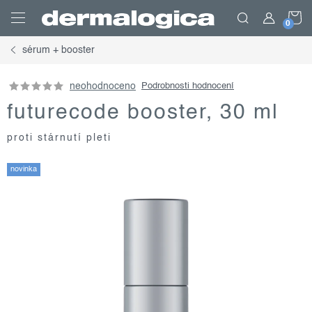
Přejít
N
na
obsah
sérum + booster
K
neohodnoceno
Podrobnosti hodnocení
futurecode booster, 30 ml
proti stárnutí pleti
novinka