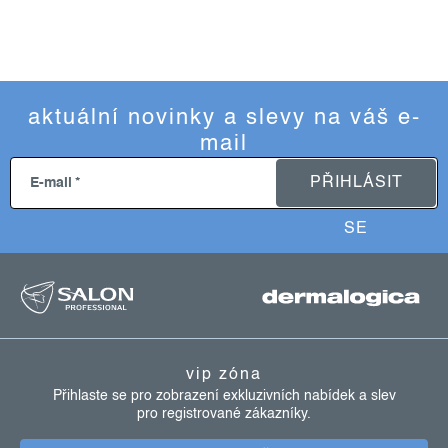
aktuální novinky a slevy na váš e-
mail
PŘIHLÁSIT
E-mail
SE
z
á
p
a
vip zóna
t
Přihlaste se pro zobrazení exkluzivních nabídek a slev
pro registrované zákazníky.
í