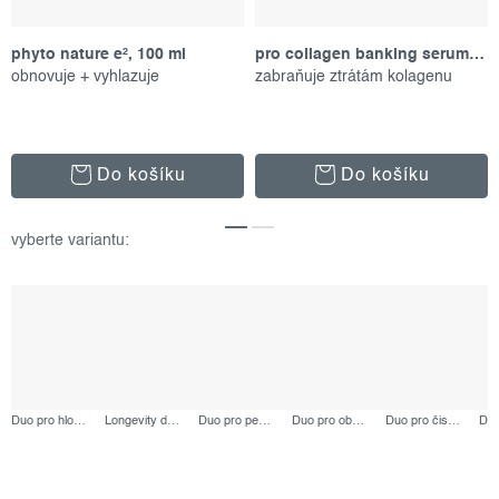
phyto nature e², 100 ml
pro collagen banking serum, 30 ml
obnovuje + vyhlazuje
zabraňuje ztrátám kolagenu
Do košíku
Do košíku
Duo pro hloubkovou hydrataci, výhodný set
Longevity duo, výhodný set
Duo pro pevnější a pružnější pleť, výhodný set
Duo pro obnovu a revitalizaci pleti, výhodný set
Duo pro čistší a vyhlazenější pleť, výhodný set