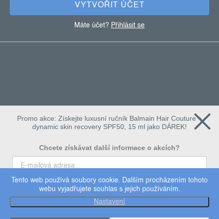
VYTVOŘIT ÚČET
Máte účet?
Přihlásit se
Promo akce: Získejte luxusní ručník Balmain Hair Couture +
dynamic skin recovery SPF50, 15 ml jako DÁREK!
Chcete získávat další informace o akcích?
Tento web používá soubory cookie. Dalším procházením tohoto
To chci
webu vyjadřujete souhlas s jejich používáním.
Copyright 2026
Dermalogica
. Všechna práva vyhrazena.
Nastavení
Upravit nastavení cookies