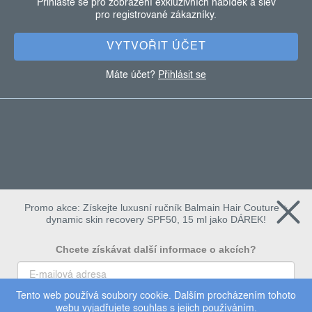
Přihlaste se pro zobrazení exkluzivních nabídek a slev
pro registrované zákazníky.
í
VYTVOŘIT ÚČET
Máte účet?
Přihlásit se
Promo akce: Získejte luxusní ručník Balmain Hair Couture +
dynamic skin recovery SPF50, 15 ml jako DÁREK!
Chcete získávat další informace o akcích?
Tento web používá soubory cookie. Dalším procházením tohoto
To chci
webu vyjadřujete souhlas s jejich používáním.