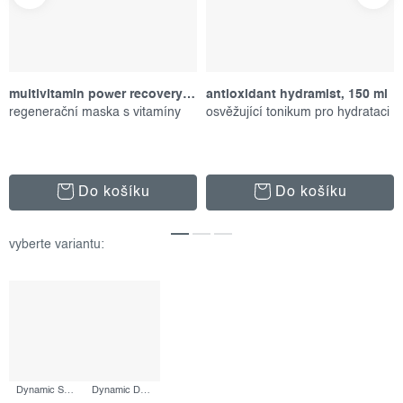
multivitamin power recovery masque, 75 ml
antioxidant hydramist, 150 ml
regenerační maska s vitamíny
osvěžující tonikum pro hydrataci
Do košíku
Do košíku
Dynamic Skin Retinol Serum, 10 ml
Dynamic Defense Duo, set produktů