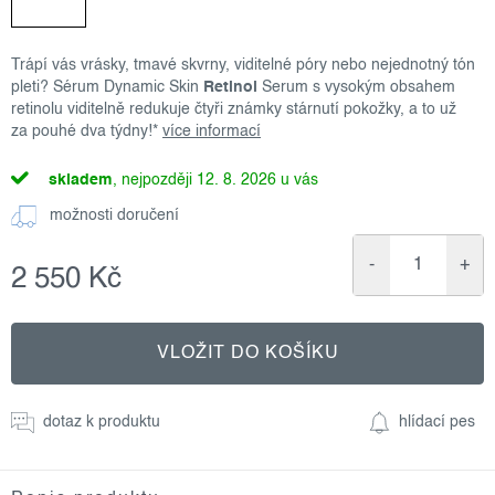
Trápí vás vrásky, tmavé skvrny, viditelné póry nebo nejednotný tón
pleti? Sérum Dynamic Skin
Retinol
Serum s vysokým obsahem
retinolu viditelně redukuje čtyři známky stárnutí pokožky, a to už
za pouhé dva týdny!*
více informací
skladem
12. 8. 2026
možnosti doručení
2 550 Kč
Měrná
cena:
VLOŽIT DO KOŠÍKU
dotaz k produktu
hlídací pes