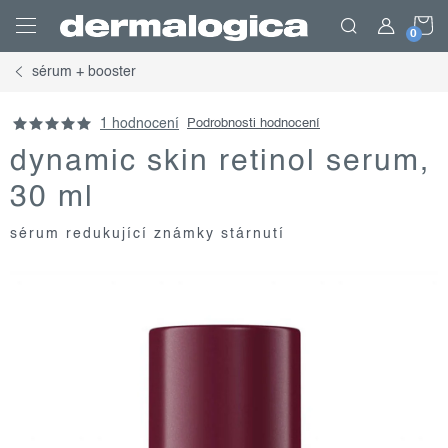
Přejít
N
na
obsah
sérum + booster
K
1 hodnocení
Podrobnosti hodnocení
dynamic skin retinol serum,
30 ml
sérum redukující známky stárnutí